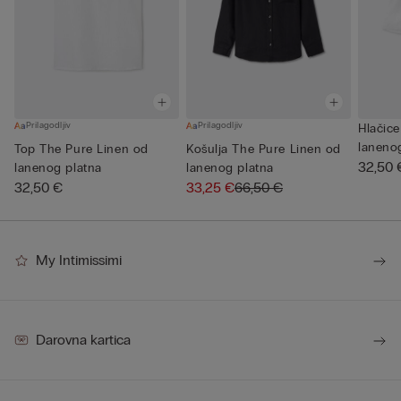
Prilagodljiv
Prilagodljiv
Hlačic
laneno
Top The Pure Linen od
Košulja The Pure Linen od
32,50 
lanenog platna
lanenog platna
32,50 €
33,25 €
66,50 €
My Intimissimi
Darovna kartica