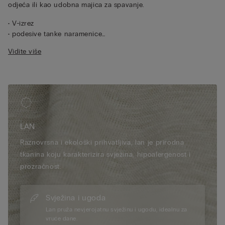
odjeća ili kao udobna majica za spavanje.
• V-izrez
• podesive tanke naramenice
• 100 % lan
Vidite više
• klasičan kroj
• model je visok 175 cm i nosi veličinu S
LAN
Raznovrsna i ekološki prihvatljiva, lan je prirodna
tkanina koju karakterizira svježina, hipoalergenost i
prozračnost.
Svježina i ugoda
Lan pruža nevjerojatnu svježinu i ugodu, idealnu za
vruće dane.