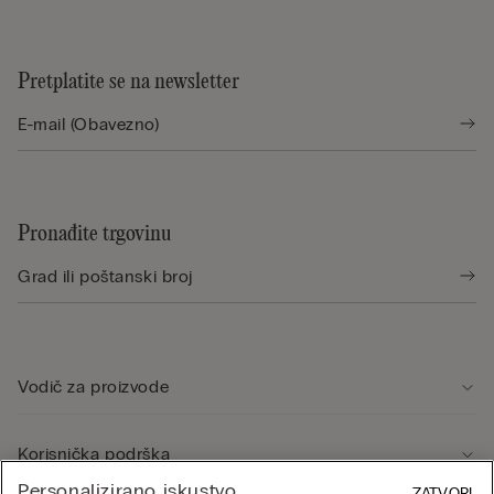
Pretplatite se na newsletter
Pronađite trgovinu
Vodič za proizvode
Korisnička podrška
Personalizirano iskustvo
ZATVORI