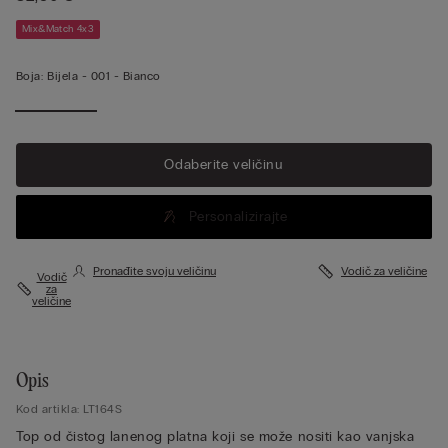
Mix&Match 4x3
Boja:
Bijela -
001 - Bianco
Odaberite veličinu
Personalizirajte
Pronađite svoju veličinu
Vodič za veličine
Vodič
za
veličine
Opis
Kod artikla: LT164S
Top od čistog lanenog platna koji se može nositi kao vanjska