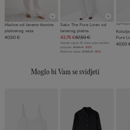
Prilagod
Hlačice od lanene tkanine
Sako The Pure Linen od
platnenog veza
lanenog platna
Košulja
40,50 €
43,75 €
87,50 €
Pure Li
Najniža cijena 30 dana prije početka
40,50 
popusta:
87,50 €
-50%
Redovna cijena:
87,50 €
-50%
Moglo bi Vam se svidjeti