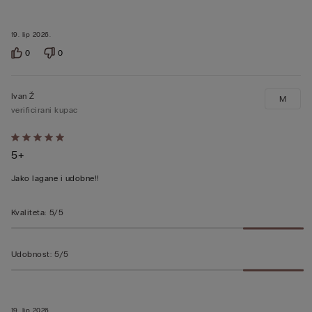
19. lip 2026.
0
0
Ivan Ž
M
verificirani kupac
Dali
5+
ste
ocjenu
Jako lagane i udobne!!
5
od
Kvaliteta
:
5/5
5
Udobnost
:
5/5
19. lip 2026.