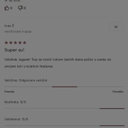
19. lip 2026.
0
0
Ivan Ž
M
verificirani kupac
Dali
Super su!
ste
ocjenu
Udobne, lagane! Top za nositi tokom ljetnih dana pošto u uredu ne
5
smijem biti u kratkim hlačama
od
5
Veličina
:
Odgovara veličini
Premalo
Preveliko
Kvaliteta
:
5/5
Udobnost
:
5/5