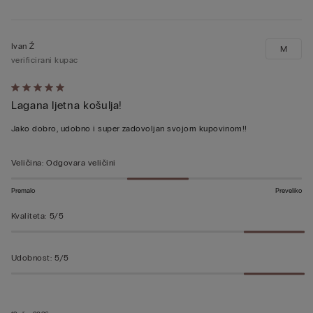
Ivan Ž
M
verificirani kupac
Dali
Lagana ljetna košulja!
ste
ocjenu
Jako dobro, udobno i super zadovoljan svojom kupovinom!!
5
od
Veličina
:
Odgovara veličini
5
Premalo
Preveliko
Kvaliteta
:
5/5
Udobnost
:
5/5