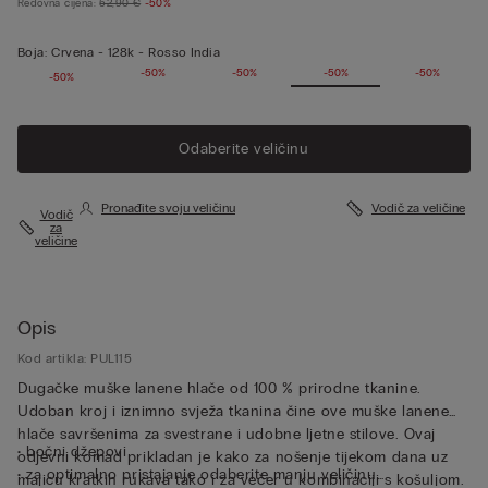
Redovna cijena:
52,90 €
-50%
Boja:
Crvena -
128k - Rosso India
-50%
-50%
-50%
-50%
-50%
-50%
Odaberite veličinu
Pronađite svoju veličinu
Vodič za veličine
Vodič
za
veličine
Opis
Kod artikla: PUL115
Dugačke muške lanene hlače od 100 % prirodne tkanine.
Udoban kroj i iznimno svježa tkanina čine ove muške lanene
hlače savršenima za svestrane i udobne ljetne stilove. Ovaj
• bočni džepovi
odjevni komad prikladan je kako za nošenje tijekom dana uz
• za optimalno pristajanje odaberite manju veličinu
majicu kratkih rukava tako i za večer u kombinaciji s košuljom.