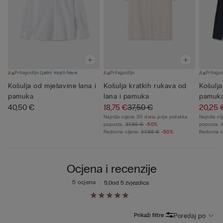
Prilagodljiv
Ljetni must-have
Prilagodljiv
Prilagod
Košulja od mješavine lana i
Košulja kratkih rukava od
Košulja
pamuka
lana i pamuka
pamuk
40,50 €
18,75 €
37,50 €
20,25 
Najniža cijena 30 dana prije početka
Najniža ci
popusta:
37,50 €
-50%
popusta:
Redovna cijena:
37,50 €
-50%
Redovna c
Ocjena i recenzije
5 ocjena
5,0
od 5 zvjezdica
Prikaži filtre
Poredaj po