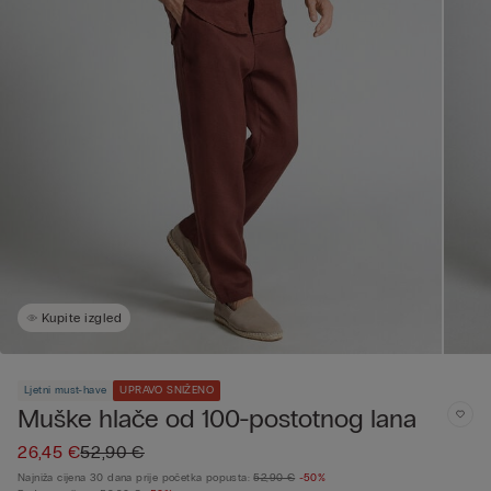
Kupite izgled
Ljetni must-have
UPRAVO SNIŽENO
Muške hlače od 100-postotnog lana
26,45 €
52,90 €
Najniža cijena 30 dana prije početka popusta:
52,90 €
-50%