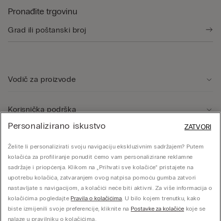
Pronađite trgovinu
Vodič za proizvode
Korisnička podrška
Personalizirano iskustvo
ZATVORI
Pravno područje
Želite li personalizirati svoju navigaciju ekskluzivnim sadržajem? Putem
kolačića za profiliranje ponudit ćemo vam personalizirane reklamne
sadržaje i priopćenja. Klikom na „Prihvati sve kolačiće” pristajete na
Tvrtka
upotrebu kolačića, zatvaranjem ovog natpisa pomoću gumba zatvori
nastavljate s navigacijom, a kolačići neće biti aktivni. Za više informacija o
kolačićima pogledajte
Pravila o kolačićima
. U bilo kojem trenutku, kako
biste izmijenili svoje preferencije, kliknite na
Postavke za kolačiće
koje se
© CALZEDONIA SpA, Via Monte Baldo, 20 - 37062 - Dossobuono di Villafranca (VR) -
nalaze u pravilniku o kolačićima.