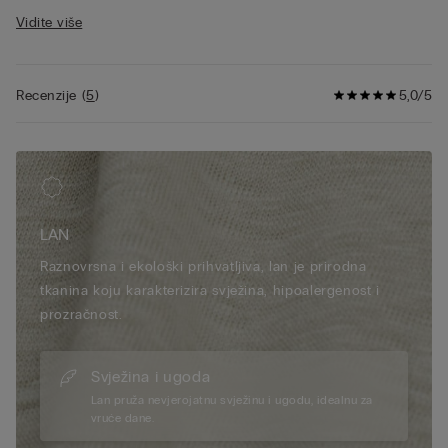
• model je visok 185 cm i nosi veličinu L
Vidite više
Recenzije
(
5
)
5,0/5
LAN
Raznovrsna i ekološki prihvatljiva, lan je prirodna
tkanina koju karakterizira svježina, hipoalergenost i
prozračnost.
Svježina i ugoda
Lan pruža nevjerojatnu svježinu i ugodu, idealnu za
vruće dane.