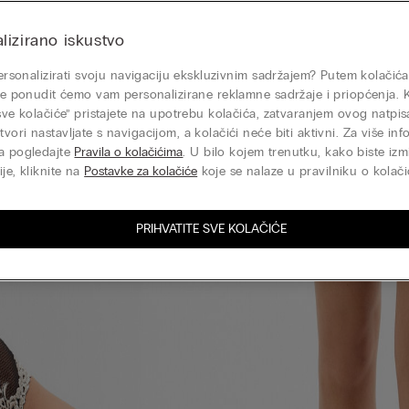
lizirano iskustvo
 personalizirati svoju navigaciju ekskluzivnim sadržajem? Putem kolačića
nje ponudit ćemo vam personalizirane reklamne sadržaje i priopćenja. 
 sve kolačiće” pristajete na upotrebu kolačića, zatvaranjem ovog natp
vori nastavljate s navigacijom, a kolačići neće biti aktivni. Za više inf
a pogledajte
Pravila o kolačićima
. U bilo kojem trenutku, kako biste izmi
je, kliknite na
Postavke za kolačiće
koje se nalaze u pravilniku o kolači
PRIHVATITE SVE KOLAČIĆE