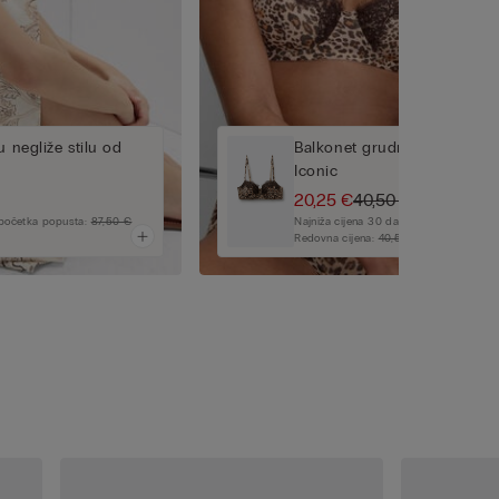
u negliže stilu od
Balkonet grudnjak Sofia Ani
Iconic
20,25 €
40,50 €
e početka popusta:
87,50 €
Najniža cijena 30 dana prije početka p
Redovna cijena:
40,50 €