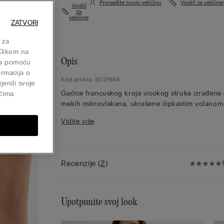
Pronađite svoju veličinu
Vodič za veličine
Vodič
za
veličine
ZATVORI
 za
Klikom na
Opis
isa pomoću
ormacija o
Kod artikla: SC1294B
jenili svoje
Gaćice francuskog kroja visokog struka izrađene
ćima.
mekih mikrovlakana, ukrašene čipkastim volanom
Ovisno o odabranoj boji, čipka je u kontrastnoj boj
Vidite više
nijansi iste boje. Visok struk. Ušitak od 100-post
pamuka.
Model je visok 175 cm i nosi veličinu 2 / S.
Recenzije
(
2
)
Upotpunite svoj look