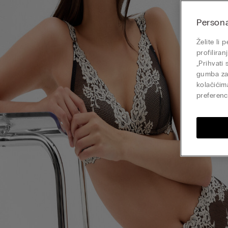
Persona
Želite li
profilira
„Prihvati
gumba zat
kolačićim
preferenci