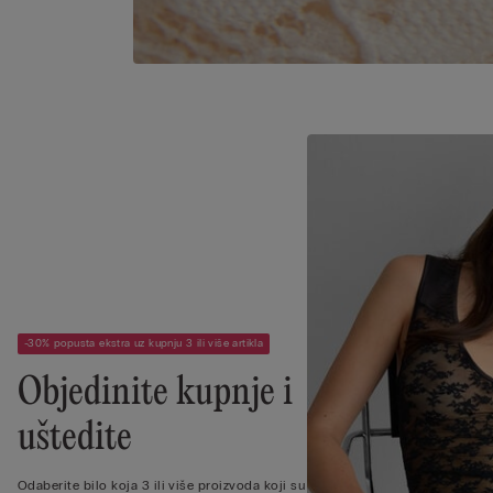
-30% popusta ekstra uz kupnju 3 ili više artikla
Objedinite kupnje i
uštedite
Odaberite bilo koja 3 ili više proizvoda koji su