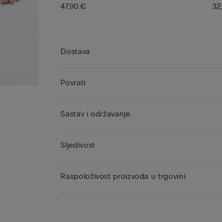
47,90 €
32
Dostava
Povrati
Sastav i održavanje
Sljedivost
Raspoloživost proizvoda u trgovini