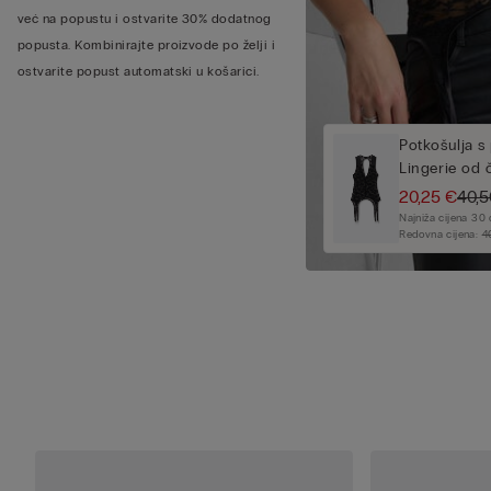
već na popustu i ostvarite 30% dodatnog
popusta. Kombinirajte proizvode po želji i
ostvarite popust automatski u košarici.
Potkošulja s
Lingerie od 
20,25 €
40,5
Najniža cijena 30
Redovna cijena:
4