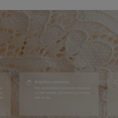
u
Klasična romansа
nu
Niti nenametljive intimnosti utkane su
no
u svaki komad ove kolekcije, kreirane
čak
baš za Vas.