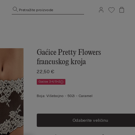
Pretražite proizvode
Gaćice Pretty Flowers
francuskog kroja
22,50 €
Gaćice 3+1/5+2
Boja:
Višebojno -
502i - Caramel
Odaberite veličinu