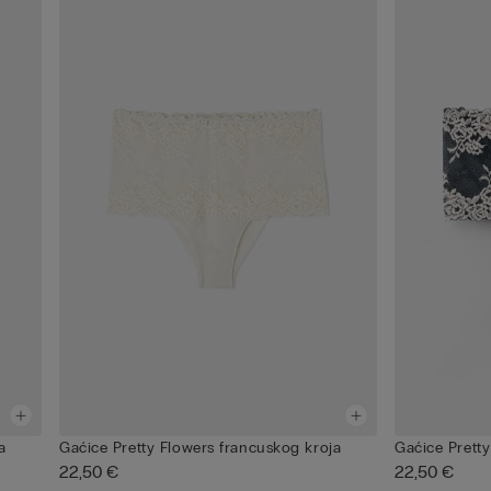
a
Gaćice Pretty Flowers francuskog kroja
Gaćice Prett
22,50 €
22,50 €