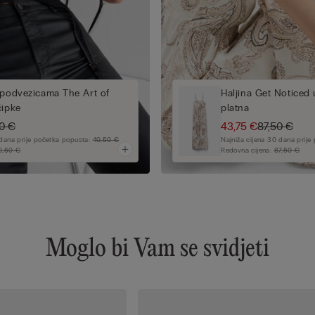
 podvezicama The Art of
Haljina Get Noticed 
čipke
platna
0 €
43,75 €
87,50 €
 dana prije početka popusta:
40,50 €
Najniža cijena 30 dana prij
0,50 €
Redovna cijena:
87,50 €
Moglo bi Vam se svidjeti