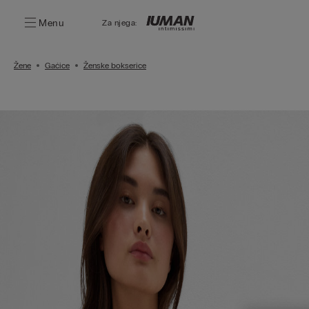
Menu
Za njega:
Žene
Gaćice
Ženske bokserice