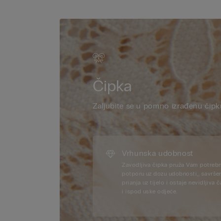
Čipka
Zaljubite se u pomno izrađenu čipk
Vrhunska udobnost
Zavodljiva čipka pruža Vam potreb
potporu uz dozu udobnosti,, savrše
prianja uz tijelo i ostaje nevidljiva 
i ispod uske odjeće.