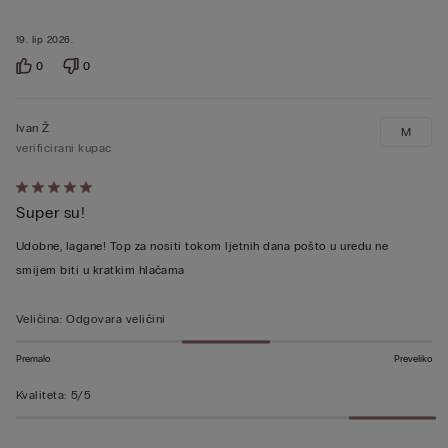
19. lip 2026.
0
0
Ivan Ž
M
verificirani kupac
Dali
Super su!
ste
ocjenu
Udobne, lagane! Top za nositi tokom ljetnih dana pošto u uredu ne
5
smijem biti u kratkim hlačama
od
5
Veličina
:
Odgovara veličini
Premalo
Preveliko
Kvaliteta
:
5/5