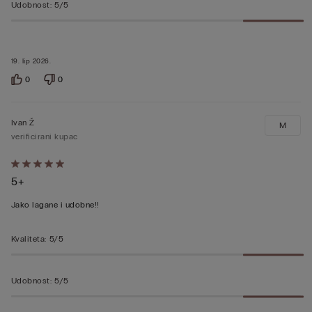
Udobnost
:
5/5
19. lip 2026.
0
0
Ivan Ž
M
verificirani kupac
Dali
5+
ste
ocjenu
Jako lagane i udobne!!
5
od
Kvaliteta
:
5/5
5
Udobnost
:
5/5