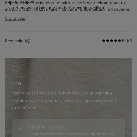
• bočni džepovi
odjevni komad prikladan je kako za nošenje tijekom dana uz
• za optimalno pristajanje odaberite manju veličinu
majicu kratkih rukava tako i za večer u kombinaciji s košuljom.
• model je visok 185 cm i nosi veličinu L
Vidite više
Recenzije
(
5
)
5,0/5
LAN
Raznovrsna i ekološki prihvatljiva, lan je prirodna
tkanina koju karakterizira svježina, hipoalergenost i
prozračnost.
Svježina i ugoda
Lan pruža nevjerojatnu svježinu i ugodu, idealnu za