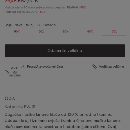
26,45 €
52,90 €
Najniža cijena 30 dana prije početka popusta:
52,90 €
-50%
Redovna cijena:
52,90 €
-50%
Boja:
Plava -
585j - Blu Oceano
-50%
-50%
-50%
-50%
-50%
Odaberite veličinu
Pronađite svoju veličinu
Vodič za veličine
Vodič
za
veličine
Opis
Kod artikla: PUL115
Dugačke muške lanene hlače od 100 % prirodne tkanine.
Udoban kroj i iznimno svježa tkanina čine ove muške lanene
hlače savršenima za svestrane i udobne ljetne stilove. Ovaj