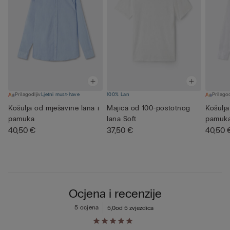
Prilagodljiv
Ljetni must-have
100% Lan
Prilagod
Košulja od mješavine lana i
Majica od 100-postotnog
Košulja
pamuka
lana Soft
pamuk
40,50 €
37,50 €
40,50 
Ocjena i recenzije
5 ocjena
5,0
od 5 zvjezdica