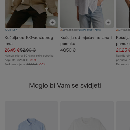
100% Lan
Prilagodljiv
Ljetni must-have
Prilagod
Košulja od 100-postotnog
Košulja od mješavine lana i
Košulja
lana
pamuka
pamuk
26,45 €
52,90 €
40,50 €
20,25 
Najniža cijena 30 dana prije početka
Najniža ci
popusta:
52,90 €
-50%
popusta:
Redovna cijena:
52,90 €
-50%
Redovna c
Moglo bi Vam se svidjeti