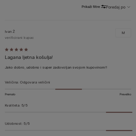
Prikaži filtre
Poredaj po
Ivan Ž
M
verificirani kupac
Dali
Lagana ljetna košulja!
ste
ocjenu
Jako dobro, udobno i super zadovoljan svojom kupovinom!!
5
od
Veličina
:
Odgovara veličini
5
Premalo
Preveliko
Kvaliteta
:
5/5
Udobnost
:
5/5