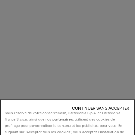
CONTINUER SANS ACCEPTER
Sous réserve de votre consentement, Calzedonia S.p.A. et Calzedonia
France S.a.s.u., ainsi que nos
partenaires
, utilisent des cookies de
profilage pour personnaliser le contenu et les publicités pour vous. En
cliquant sur "Accepter tous les cookies", vous acceptez l'installation de