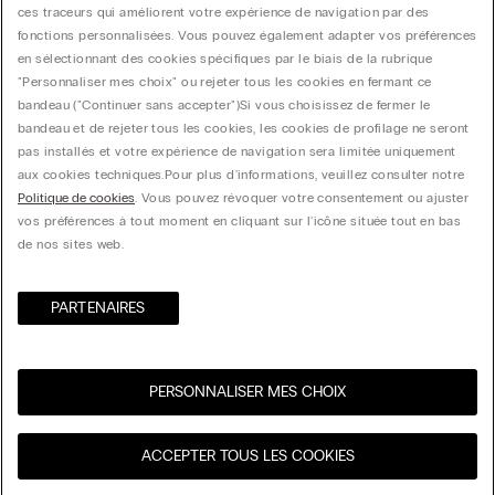
ces traceurs qui améliorent votre expérience de navigation par des
fonctions personnalisées. Vous pouvez également adapter vos préférences
en sélectionnant des cookies spécifiques par le biais de la rubrique
"Personnaliser mes choix" ou rejeter tous les cookies en fermant ce
bandeau ("Continuer sans accepter")​ Si vous choisissez de fermer le
bandeau et de rejeter tous les cookies, les cookies de profilage ne seront
pas installés et votre expérience de navigation sera limitée uniquement
aux cookies techniques.​ Pour plus d'informations, veuillez consulter notre
Politique de cookies
. Vous pouvez révoquer votre consentement ou ajuster
vos préférences à tout moment en cliquant sur l'icône située tout en bas
de nos sites web.
PARTENAIRES​
PERSONNALISER MES CHOIX
Visitez l’e-store de votre
United States
ACCEPTER TOUS LES COOKIES
pays