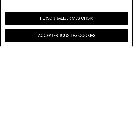
PERSONNALISER MES CHOIX
Visitez l’e-store de votre
United States
ACCEPTER TOUS LES COOKIES
pays
Trier par
Nos coups de cœur
Prix décroissant
Prix croissant
Shorty en coton
Nouveautés
11,90 €
Soutien-gorge triangle en coton TIZIANA
27,90 €