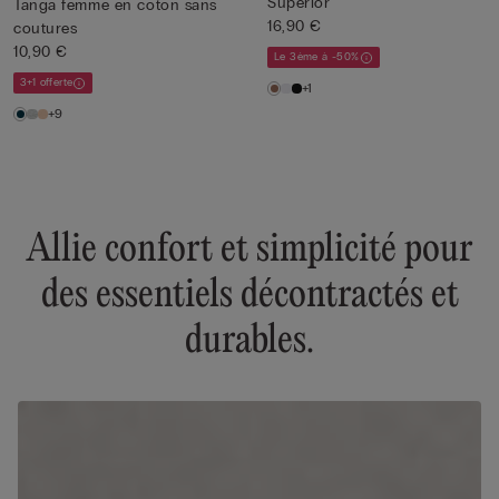
Superior
Tanga femme en coton sans
16,90 €
coutures
10,90 €
Le 3ème à -50%
3+1 offerte
+1
+9
Allie confort et simplicité pour
des essentiels décontractés et
durables.