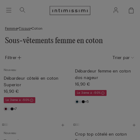
Femme
Tissus
Coton
Sous-vêtements femme en coton
Filtrer
Trier par
Nouveau
Débardeur femme en coton
dos nageur
Débardeur côtelé en coton
16,90 €
Superior
16,90 €
Le 3ème à -50%
Le 3ème à -50%
+5
+7
Nouveau
Crop top côtelé en coton