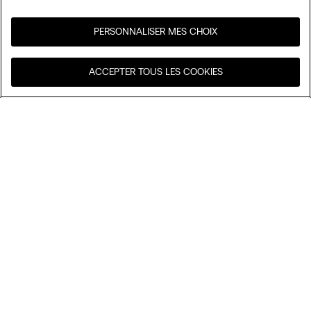
PERSONNALISER MES CHOIX
Visitez l’e-store de votre
United States
ACCEPTER TOUS LES COOKIES
pays
Trier par
Nos coups de cœur
Prix décroissant
My Intimissimi
Prix croissant
Nouveautés
Carte cadeau
Développement durable