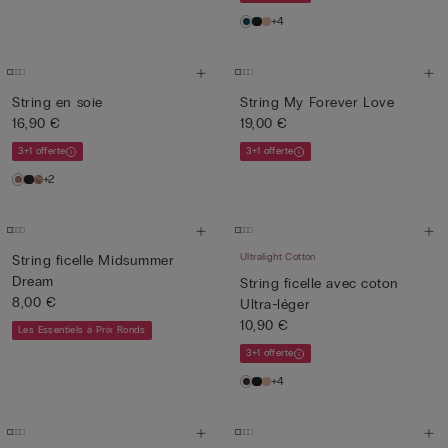
+4
String en soie
String My Forever Love
16,90 €
19,00 €
3+1 offerte
3+1 offerte
+2
Ultralight Cotton
String ficelle Midsummer
Dream
String ficelle avec coton
8,00 €
Ultra-léger
10,90 €
Les Essentiels à Prix Ronds
3+1 offerte
+4