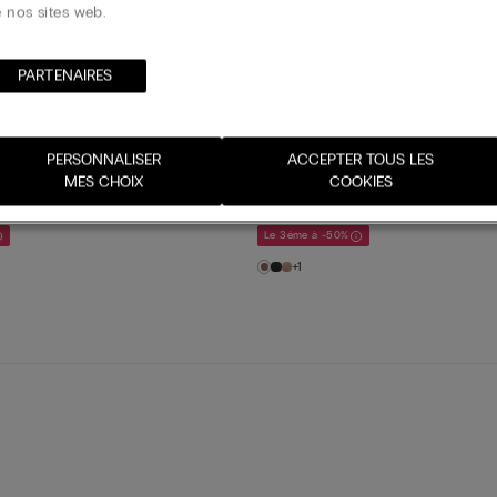
 nos sites web.
Cache-tétons en silicone
7,90 €
PARTENAIRES​
Personnalisable
e bandeau en microfibre
Soutien-gorge bandeau en micro
PERSONNALISER
ACCEPTER TOUS LES
...
MES CHOIX
ultralégère AN...
COOKIES
33,90 €
Le 3ème à -50%
+1