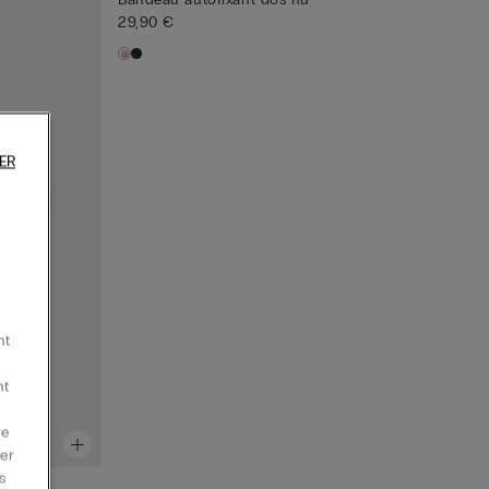
29,90 €
ER
nt
nt
re
er
s