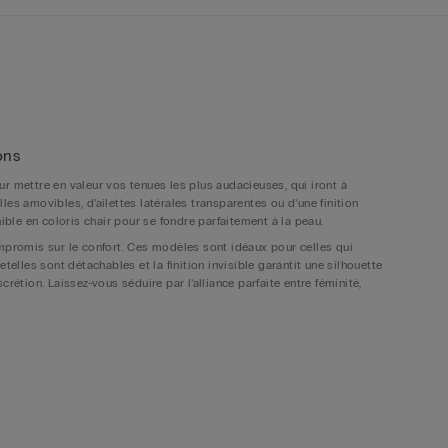
ons
r mettre en valeur vos tenues les plus audacieuses, qui iront à
les amovibles, d’ailettes latérales transparentes ou d’une finition
nible en coloris chair pour se fondre parfaitement à la peau.
ompromis sur le confort. Ces modèles sont idéaux pour celles qui
etelles sont détachables et la finition invisible garantit une silhouette
rétion. Laissez-vous séduire par l’alliance parfaite entre féminité,
e de style tout en assurant un maintien optimal. Inclus avec le modèle,
e siliconée discrète, munie d’œillets invisibles. Que vous choisissiez
vous bénéficiez d’un confort sur mesure et d’une tenue fiable en