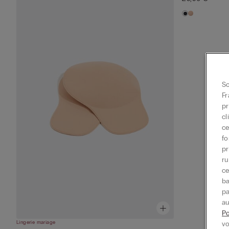
So
Fr
pr
cl
ce
fo
pr
ru
ce
ba
pa
au
Po
Lingerie mariage
vo