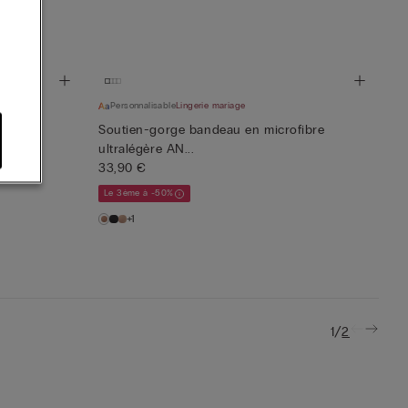
Personnalisable
Lingerie mariage
fibre
Soutien-gorge bandeau en microfibre
ultralégère AN...
33,90 €
Le 3ème à -50%
+1
/
1
2