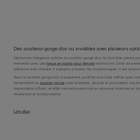
Des soutiens-gorge dos nu invisibles avec plusieurs opti
Découvrez l'élégance subtile du soutien-gorge dos nu invisible, pensé pou
merveille avec une
tenue en maille pour femme
Intimissimi. Doté de bretel
adhésive auto-fixante, il s’adapte à toutes les morphologies. Il est dispo
Avec le soutien-gorge dos transparent, profitez d’un look raffiné sans c
recherchent un
soutien-gorge
sans bretelles, discret et polyvalent. Les br
impeccable, offrant un effet seconde peau tout en assurant maintien et disc
modernité et fonctionnalité.
Des soutiens-gorge aux bretelles amovibles
Lire plus
Les soutiens-gorge dotés de bretelles amovibles offrent une liberté total
ces bretelles peuvent être positionnées selon vos envies grâce à une band
un soutien-gorge bandeau dos nu ou un modèle avec bretelles amovibles, 
toutes circonstances.