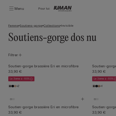
Menu
Pour lui:
Femme
Soutiens-gorge
Collections
Invisible
Soutiens-gorge dos nu
Filtrer
Soutien-gorge brassière Eri en microfibre
Soutien-gorge
33,90 €
33,90 €
Le 3ème à -50%
Le 3ème à -50%
+2
+1
Soutien-gorge brassière Eri en microfibre
Soutien-gorge
33,90 €
33,90 €