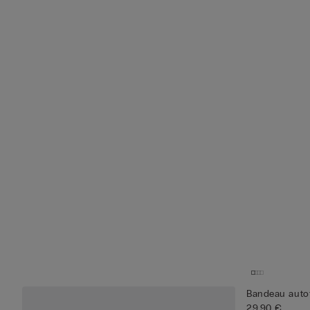
Bandeau autof
29,90 €