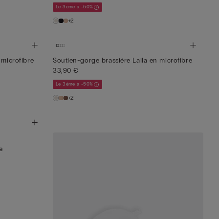
Le 3ème à -50%
+2
 microfibre
Soutien-gorge brassière Laila en microfibre
33,90 €
Le 3ème à -50%
+2
e