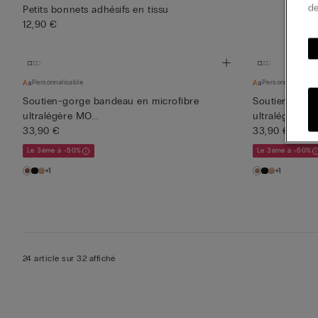
de
Petits bonnets adhésifs en tissu
12,90 €
Personnalisable
Personnalisable
Soutien-gorge bandeau en microfibre
Soutien-gorg
ultralégère MO...
ultralégère MO
33,90 €
33,90 €
Le 3ème à -50%
Le 3ème à -50%
+1
+1
24 article sur 32 affiché