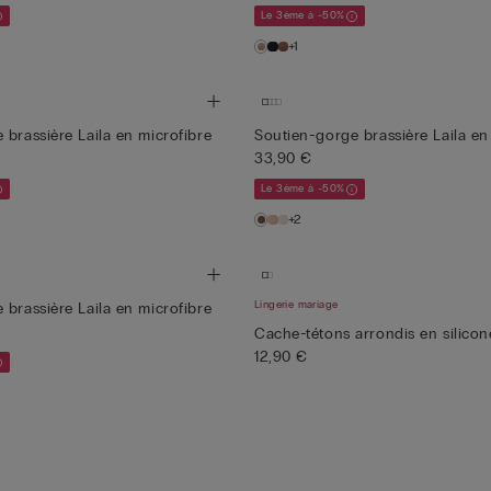
Le 3ème à -50%
+1
 brassière Laila en microfibre
Soutien-gorge brassière Laila en
33,90 €
Le 3ème à -50%
+2
Lingerie mariage
 brassière Laila en microfibre
Cache-tétons arrondis en silicon
12,90 €