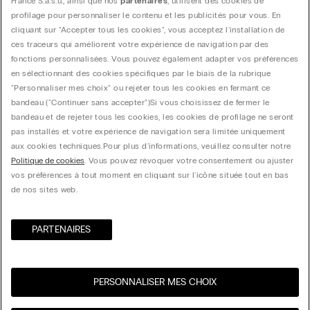
France S.a.s.u., ainsi que nos
partenaires
, utilisent des cookies de
profilage pour personnaliser le contenu et les publicités pour vous. En
cliquant sur "Accepter tous les cookies", vous acceptez l'installation de
ces traceurs qui améliorent votre expérience de navigation par des
fonctions personnalisées. Vous pouvez également adapter vos préférences
en sélectionnant des cookies spécifiques par le biais de la rubrique
"Personnaliser mes choix" ou rejeter tous les cookies en fermant ce
bandeau ("Continuer sans accepter")​ Si vous choisissez de fermer le
bandeau et de rejeter tous les cookies, les cookies de profilage ne seront
pas installés et votre expérience de navigation sera limitée uniquement
aux cookies techniques.​ Pour plus d'informations, veuillez consulter notre
Politique de cookies
. Vous pouvez révoquer votre consentement ou ajuster
vos préférences à tout moment en cliquant sur l'icône située tout en bas
de nos sites web.
PARTENAIRES​
PERSONNALISER MES CHOIX