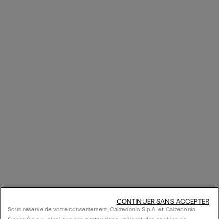
CONTINUER SANS ACCEPTER
Sous réserve de votre consentement, Calzedonia S.p.A. et Calzedonia