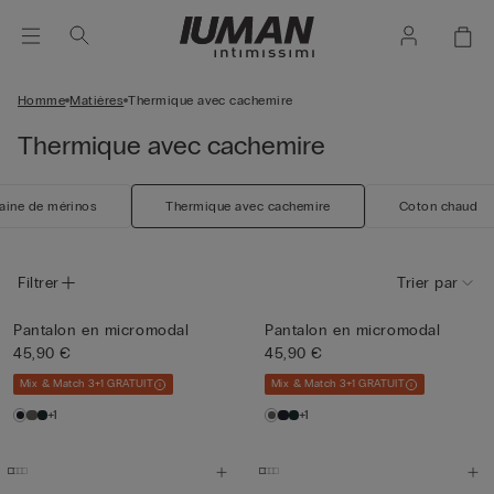
Homme
Matières
Thermique avec cachemire
Thermique avec cachemire
aine de mérinos
Thermique avec cachemire
Coton chaud
Filtrer
Trier par
Pantalon en micromodal
Pantalon en micromodal
45,90 €
45,90 €
Mix & Match 3+1 GRATUIT
Mix & Match 3+1 GRATUIT
+1
+1