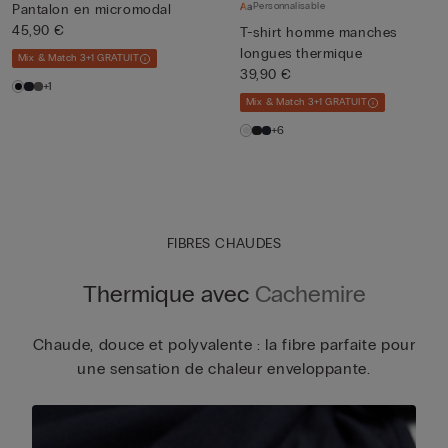
Personnalisable
Pantalon en micromodal
45,90 €
T-shirt homme manches
longues thermique
Mix & Match 3+1 GRATUIT
39,90 €
+1
Mix & Match 3+1 GRATUIT
+6
FIBRES CHAUDES
Thermique avec
Cachemire
Chaude, douce et polyvalente : la fibre parfaite pour
une sensation de chaleur enveloppante.