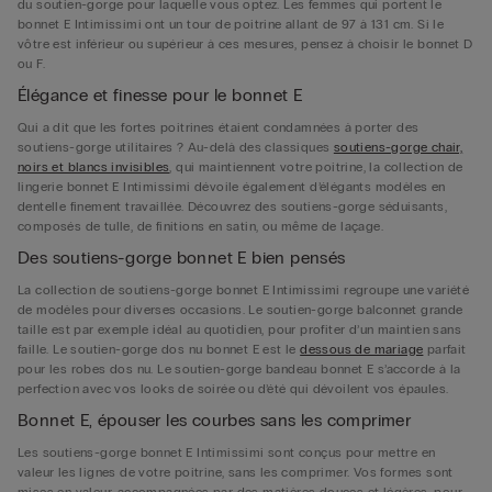
du soutien-gorge pour laquelle vous optez. Les femmes qui portent le
bonnet E Intimissimi ont un tour de poitrine allant de 97 à 131 cm. Si le
vôtre est inférieur ou supérieur à ces mesures, pensez à choisir le bonnet D
ou F.
Élégance et finesse pour le bonnet E
Qui a dit que les fortes poitrines étaient condamnées à porter des
soutiens-gorge utilitaires ? Au-delà des classiques
soutiens-gorge chair,
noirs et blancs invisibles
, qui maintiennent votre poitrine, la collection de
lingerie bonnet E Intimissimi dévoile également d’élégants modèles en
dentelle finement travaillée. Découvrez des soutiens-gorge séduisants,
composés de tulle, de finitions en satin, ou même de laçage.
Des soutiens-gorge bonnet E bien pensés
La collection de soutiens-gorge bonnet E Intimissimi regroupe une variété
de modèles pour diverses occasions. Le soutien-gorge balconnet grande
taille est par exemple idéal au quotidien, pour profiter d’un maintien sans
faille. Le soutien-gorge dos nu bonnet E est le
dessous de mariage
parfait
pour les robes dos nu. Le soutien-gorge bandeau bonnet E s’accorde à la
perfection avec vos looks de soirée ou d’été qui dévoilent vos épaules.
Bonnet E, épouser les courbes sans les comprimer
Les soutiens-gorge bonnet E Intimissimi sont conçus pour mettre en
valeur les lignes de votre poitrine, sans les comprimer. Vos formes sont
mises en valeur, accompagnées par des matières douces et légères, pour