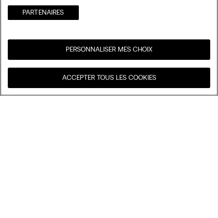
PARTENAIRES​
PERSONNALISER MES CHOIX
Visitez l’e-store de votre
United States
ACCEPTER TOUS LES COOKIES
pays
Trier par
Nos coups de cœur
Prix décroissant
My Intimissimi
Prix croissant
Nouveautés
Carte cadeau