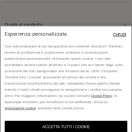
Guida al prodotto
Esperienza personalizzata
CHIUDI
Servizio clienti
Vuoi personalizzare la tua navigazione con contenuti esclusivi? Tramite i
cookie di profilazione ti proporremo contenuti e comunicazioni
pubblicitarie personalizzate. Utilizzando questi cookie, i tuoi dati
Area Legale
potrebbero essere trattati all'estero e in paesi che non hanno leggi sulla
protezione dei dati paragonabili alla Svizzera (ad es. USA). Cliccando
“Accetta tutti i Cookie” acconsenti all’utilizzo dei cookie e alla
Corporate
trasmissione transfrontaliera dei dati, chiudendo invece questo banner
tramite il tasto chiudi proseguirai la navigazione e i cookie non saranno
attivi. Per maggiori informazioni sui cookie consulta
Cookie Policy
. In
qualunque momento, per modificare le tue preferenze, clicca su
Calzedonia Switzerland AG, Wiesenstrasse 5, CH-8952 Schlieren, CHE-287.459.583,
Impostazioni cookie
presente nella cookie policy”.
hello@intimissimi.com
ACCETTA TUTTI I COOKIE
Seleziona la taglia