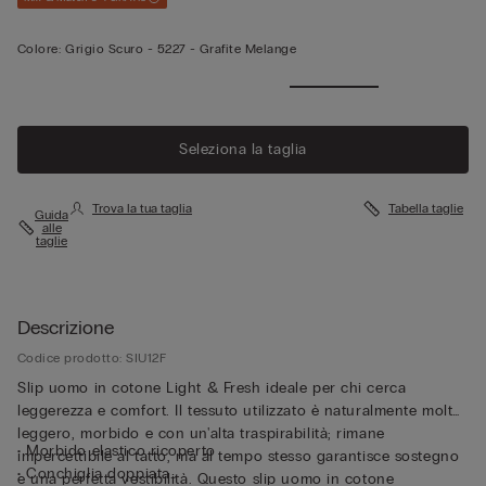
Colore:
Grigio Scuro -
5227 - Grafite Melange
Seleziona la taglia
Trova la tua taglia
Tabella taglie
Guida
alle
taglie
Descrizione
Codice prodotto: SIU12F
Slip uomo in cotone Light & Fresh ideale per chi cerca
leggerezza e comfort. Il tessuto utilizzato è naturalmente molto
leggero, morbido e con un'alta traspirabilità; rimane
• Morbido elastico ricoperto
impercettibile al tatto, ma al tempo stesso garantisce sostegno
• Conchiglia doppiata
e una perfetta vestibilità. Questo slip uomo in cotone