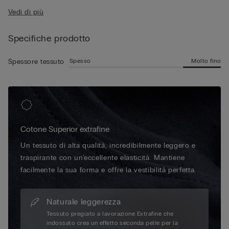
• Aderisce morbidamente al corpo
leggermente elasticizzato offre una sensazione di freschezza
Vedi di più
• Il modello è alto 185 cm e indossa la taglia L
duratura grazie alle proprietà traspiranti del tessuto,
mantenendo la pelle asciutta tutto il giorno, anche nelle
Specifiche prodotto
giornate più calde.
Spesso
Molto fino
Spessore tessuto
Cotone Superior extrafine
Un tessuto di alta qualità, incredibilmente leggero e
traspirante con un'eccellente elasticità. Mantiene
facilmente la sua forma e offre la vestibilità perfetta.
Naturale leggerezza
Tessuto pregiato a lavorazione Extrafine che
indossato crea un effetto seconda pelle per la