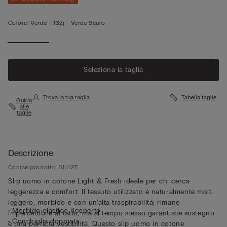
Colore:
Verde -
132j - Verde Scuro
Seleziona la taglia
Trova la tua taglia
Tabella taglie
Guida
alle
taglie
Descrizione
Codice prodotto: SIU12F
Slip uomo in cotone Light & Fresh ideale per chi cerca
leggerezza e comfort. Il tessuto utilizzato è naturalmente molto
leggero, morbido e con un'alta traspirabilità; rimane
• Morbido elastico ricoperto
impercettibile al tatto, ma al tempo stesso garantisce sostegno
• Conchiglia doppiata
e una perfetta vestibilità. Questo slip uomo in cotone