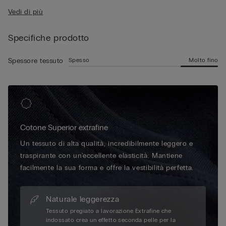
• Aderisce morbidamente al corpo
leggermente elasticizzato offre una sensazione di freschezza
Vedi di più
• Il modello è alto 185 cm e indossa la taglia L
duratura grazie alle proprietà traspiranti del tessuto,
mantenendo la pelle asciutta tutto il giorno, anche nelle
Specifiche prodotto
giornate più calde.
Spesso
Molto fino
Spessore tessuto
Cotone Superior extrafine
Un tessuto di alta qualità, incredibilmente leggero e
traspirante con un'eccellente elasticità. Mantiene
facilmente la sua forma e offre la vestibilità perfetta.
Naturale leggerezza
Tessuto pregiato a lavorazione Extrafine che
indossato crea un effetto seconda pelle per la