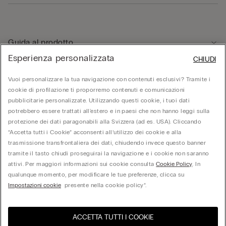
Guida al prodotto
Esperienza personalizzata
CHIUDI
Servizio clienti
Vuoi personalizzare la tua navigazione con contenuti esclusivi? Tramite i
cookie di profilazione ti proporremo contenuti e comunicazioni
pubblicitarie personalizzate. Utilizzando questi cookie, i tuoi dati
Area Legale
potrebbero essere trattati all'estero e in paesi che non hanno leggi sulla
protezione dei dati paragonabili alla Svizzera (ad es. USA). Cliccando
“Accetta tutti i Cookie” acconsenti all’utilizzo dei cookie e alla
Corporate
trasmissione transfrontaliera dei dati, chiudendo invece questo banner
tramite il tasto chiudi proseguirai la navigazione e i cookie non saranno
attivi. Per maggiori informazioni sui cookie consulta
Cookie Policy
. In
qualunque momento, per modificare le tue preferenze, clicca su
Calzedonia Switzerland AG, Wiesenstrasse 5, CH-8952 Schlieren, CHE-287.459.583,
Impostazioni cookie
presente nella cookie policy”.
hello@intimissimi.com
ACCETTA TUTTI I COOKIE
Seleziona la taglia