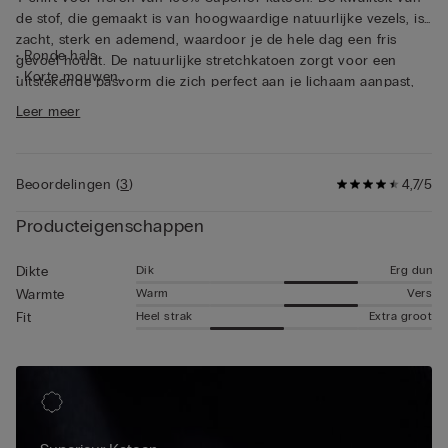
de stof, die gemaakt is van hoogwaardige natuurlijke vezels, is
zacht, sterk en ademend, waardoor je de hele dag een fris
• Ronde hals
gevoel houdt. De natuurlijke stretchkatoen zorgt voor een
• Korte mouwen
uitstekende pasvorm die zich perfect aan je lichaam aanpast,
• Slim fit
waardoor je altijd vrij kunt bewegen. Dit shirt van katoen met
Leer meer
• Het model is 185 cm lang en draagt maat L
korte mouwen valt op door zijn eenvoud en functionaliteit,
waardoor het perfect geschikt is als onderkleding of als T-shirt
om over andere kleding heen te dragen.
Beoordelingen
(
3
)
4,7/5
Producteigenschappen
Dik
Erg dun
Dikte
Warm
Vers
Warmte
Heel strak
Extra groot
Fit