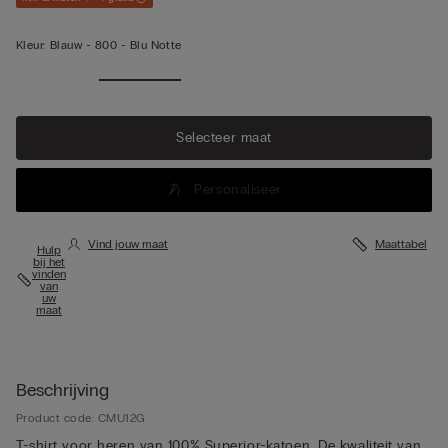
Kleur:
Blauw -
800 - Blu Notte
Selecteer maat
Personaliseer
Vind jouw maat
Maattabel
Hulp
bij het
vinden
van
uw
maat
Beschrijving
Product code: CMU12G
T-shirt voor heren van 100% Superior-katoen. De kwaliteit van