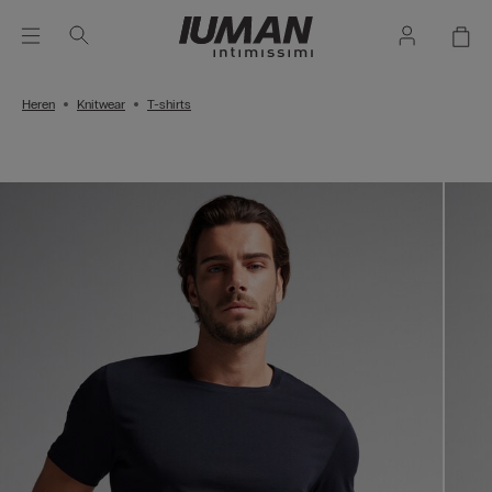
Heren
Knitwear
T-shirts