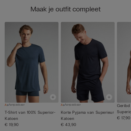
Maak je outfit compleet
Aanpasbaar
Aanpasbaar
Geribd
Superi
T-Shirt van 100% Superior-
Korte Pyjama van Superieur
€ 17,90
Katoen
Katoen
€ 19,90
€ 43,90