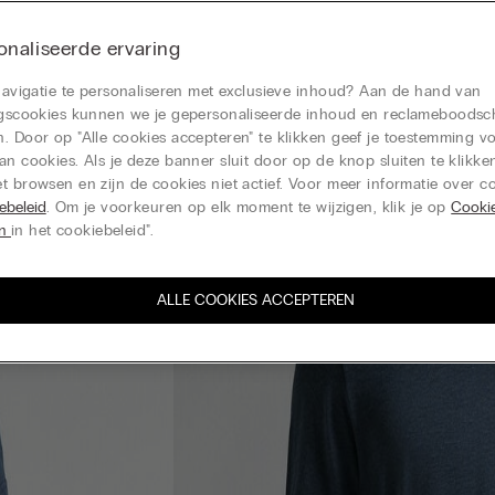
naliseerde ervaring
 navigatie te personaliseren met exclusieve inhoud? Aan de hand van
ingscookies kunnen we je gepersonaliseerde inhoud en reclameboods
. Door op "Alle cookies accepteren" te klikken geef je toestemming v
an cookies. Als je deze banner sluit door op de knop sluiten te klikken
t browsen en zijn de cookies niet actief. Voor meer informatie over co
ebeleid
. Om je voorkeuren op elk moment te wijzigen, klik je op
Cooki
en
in het cookiebeleid".
ALLE COOKIES ACCEPTEREN