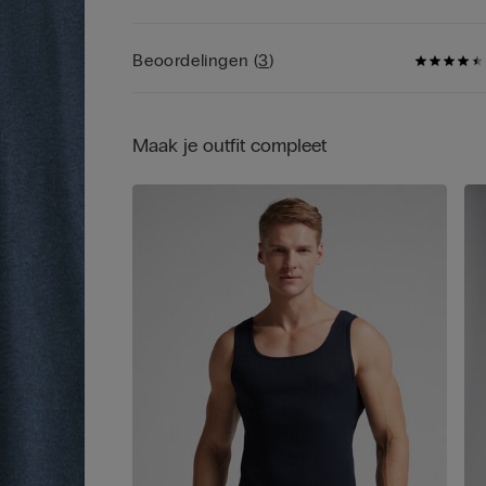
van katoen met korte mouwen valt op door zijn
eenvoud en functionaliteit, waardoor het perfect
geschikt is als onderkleding of als T-shirt om ove
Beoordelingen
(
3
)
andere kleding heen te dragen.
Maak je outfit compleet