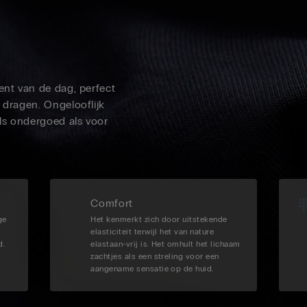
ent van de dag, perfect
 dragen. Ongelooflijk
ls ondergoed als voor
Comfort
ge
Het kenmerkt zich door uitstekende
elasticiteit terwijl het van nature
d.
elastaan-vrij is. Het omhult het lichaam
zachtjes als een streling voor een
aangename sensatie op de huid.