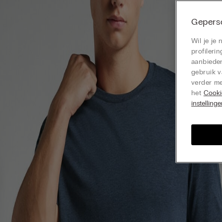
Geperso
Wil je je
profiler
aanbieden
gebruik v
verder me
het
Cooki
instelling