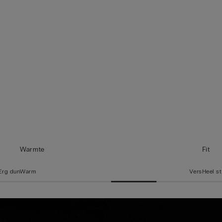
Warmte
Fit
Erg dun
Warm
Vers
Heel st