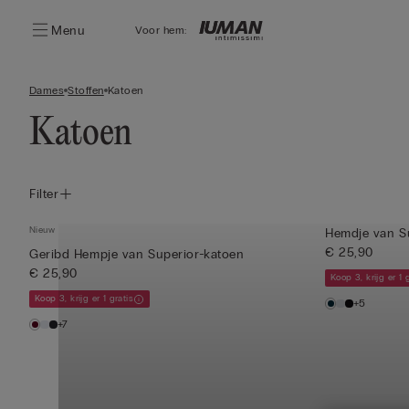
Menu
Voor hem:
Dames
Stoffen
Katoen
Katoen
Filter
Nieuw
Hemdje van S
€ 25,90
Geribd Hempje van Superior-katoen
€ 25,90
Koop 3, krijg er 1 
Koop 3, krijg er 1 gratis
+5
+7