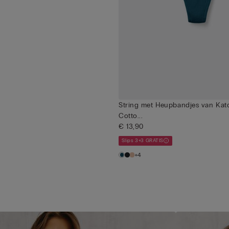
String met Heupbandjes van Kato
Cotto...
€ 13,90
Slips 3+3 GRATIS
+4