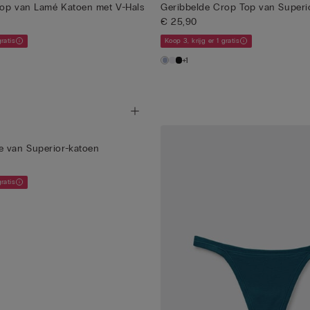
top van Lamé Katoen met V-Hals
Geribbelde Crop Top van Superi
€ 25,90
gratis
Koop 3, krijg er 1 gratis
+1
e van Superior-katoen
gratis