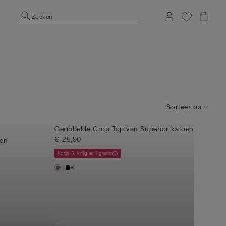
Zoeken
Sorteer op
Geribbelde Crop Top van Superior-katoen
€ 25,90
den
Koop 3, krijg er 1 gratis
+1