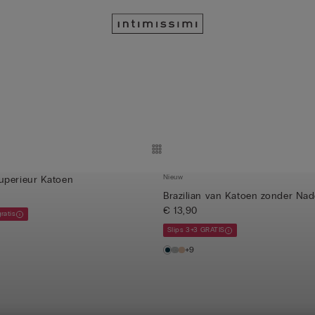
Nieuw
uperieur Katoen
Brazilian van Katoen zonder Na
€ 13,90
gratis
Slips 3+3 GRATIS
+9