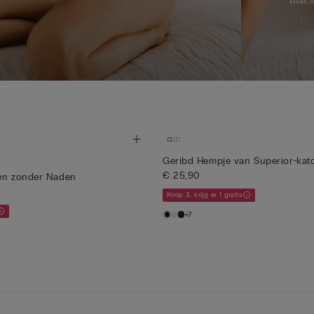
Geribd Hempje van Superior-kat
€ 25,90
oen zonder Naden
Koop 3, krijg er 1 gratis
+7