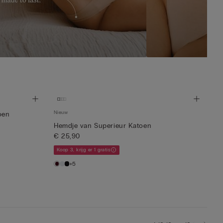
Nieuw
oen
Hemdje van Superieur Katoen
€ 25,90
Koop 3, krijg er 1 gratis
+5