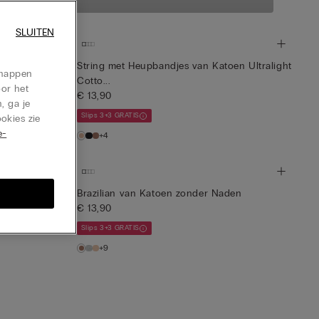
essentials en
SLUITEN
rior
String met Heupbandjes van Katoen Ultralight
chappen
Cotto...
oor het
€ 13,90
, ga je
Slips 3+3 GRATIS
okies zie
e-
+4
Brazilian van Katoen zonder Naden
€ 13,90
Slips 3+3 GRATIS
+9