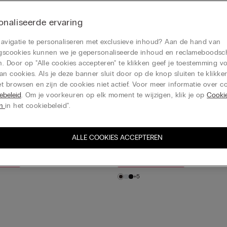
met eenvoud voor casual 
naliseerde ervaring
re items.
 navigatie te personaliseren met exclusieve inhoud? Aan de hand van
ktop van Geribbeld Superior
Trui met Korte Mouwen van Supe
ingscookies kunnen we je gepersonaliseerde inhoud en reclameboods
Geribbeld Katoe...
. Door op "Alle cookies accepteren" te klikken geef je toestemming v
€ 25,90
an cookies. Als je deze banner sluit door op de knop sluiten te klikken
gratis
Koop 3, krijg er 1 gratis
t browsen en zijn de cookies niet actief. Voor meer informatie over co
ebeleid
. Om je voorkeuren op elk moment te wijzigen, klik je op
Cooki
+5
en
in het cookiebeleid".
uperieur Katoen
ALLE COOKIES ACCEPTEREN
Hemdje van Superieur Katoen
€ 25,90
gratis
Koop 3, krijg er 1 gratis
+5