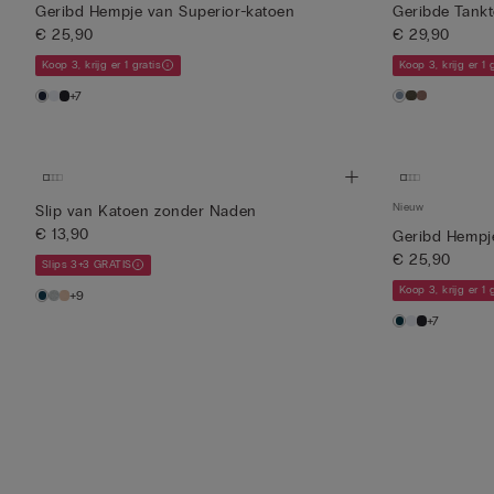
Geribd Hempje van Superior-katoen
Geribde Tank
€ 25,90
€ 29,90
Koop 3, krijg er 1 gratis
Koop 3, krijg er 1 
+7
Nieuw
Slip van Katoen zonder Naden
€ 13,90
Geribd Hempj
€ 25,90
Slips 3+3 GRATIS
Koop 3, krijg er 1 
+9
+7