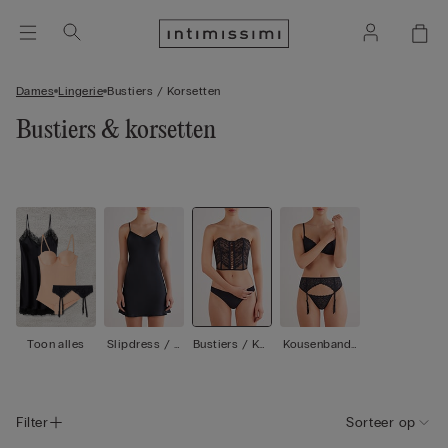
Dames
Lingerie
Bustiers / Korsetten
Bustiers & korsetten
Toon alles
Slipdress / B
Bustiers / Kor
Kousenbande
abydoll
setten
n / Jarretels
Filter
Sorteer op