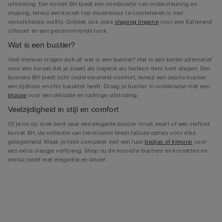
uitstraling. Een korset BH biedt een combinatie van ondersteuning en
shaping, terwijl een korset top moeiteloos te combineren is met
verschillende outfits. Ontdek ook onze
shaping lingerie
voor een flatterend
silhouet en een gestroomlijnde look.
Wat is een bustier?
Veel mensen vragen zich af: wat is een bustier? Het is een korter alternatief
voor een korset dat je zowel als lingerie als fashion-item kunt dragen. Een
bustiers BH biedt licht ondersteunend comfort, terwijl een zwarte bustier
een tijdloos en chic karakter heeft. Draag je bustier in combinatie met een
blouse
voor een delicate en luchtige uitstraling.
Veelzijdigheid in stijl en comfort
Of je nu op zoek bent naar een elegante bustier in het zwart of een verfijnd
korset BH, de collectie van Intimissimi biedt talloze opties voor elke
gelegenheid. Maak je look compleet met een luxe
badjas of kimono
voor
een extra vleugje verfijning. Shop nu de mooiste bustiers en korsetten en
omhul jezelf met elegantie en allure!