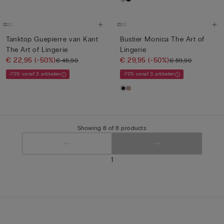
Tanktop Guepierre van Kant
Bustier Monica The Art of
The Art of Lingerie
Lingerie
€ 22,95
(-50%)
€ 29,95
(-50%)
€ 45,90
€ 59,90
-70% vanaf 3 artikelen
-70% vanaf 3 artikelen
Showing 8 of 8 products
1