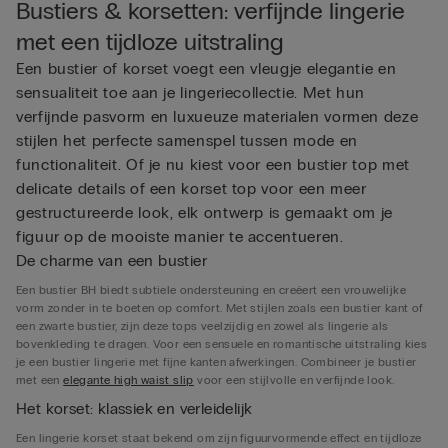
Bustiers & korsetten: verfijnde lingerie
met een tijdloze uitstraling
Een bustier of korset voegt een vleugje elegantie en
sensualiteit toe aan je lingeriecollectie. Met hun
verfijnde pasvorm en luxueuze materialen vormen deze
stijlen het perfecte samenspel tussen mode en
functionaliteit. Of je nu kiest voor een bustier top met
delicate details of een korset top voor een meer
gestructureerde look, elk ontwerp is gemaakt om je
figuur op de mooiste manier te accentueren.
De charme van een bustier
Een bustier BH biedt subtiele ondersteuning en creëert een vrouwelijke
vorm zonder in te boeten op comfort. Met stijlen zoals een bustier kant of
een zwarte bustier, zijn deze tops veelzijdig en zowel als lingerie als
bovenkleding te dragen. Voor een sensuele en romantische uitstraling kies
je een bustier lingerie met fijne kanten afwerkingen. Combineer je bustier
met een
elegante high waist slip
voor een stijlvolle en verfijnde look.
Het korset: klassiek en verleidelijk
Een lingerie korset staat bekend om zijn figuurvormende effect en tijdloze