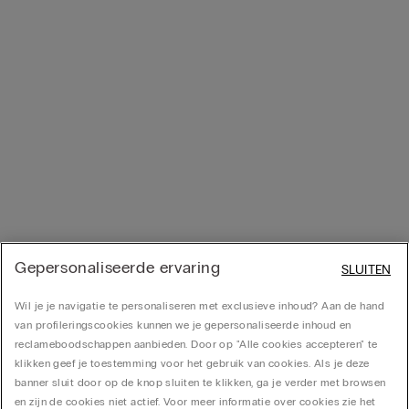
Gepersonaliseerde ervaring
SLUITEN
Wil je je navigatie te personaliseren met exclusieve inhoud? Aan de hand
van profileringscookies kunnen we je gepersonaliseerde inhoud en
reclameboodschappen aanbieden. Door op "Alle cookies accepteren" te
klikken geef je toestemming voor het gebruik van cookies. Als je deze
banner sluit door op de knop sluiten te klikken, ga je verder met browsen
en zijn de cookies niet actief. Voor meer informatie over cookies zie het