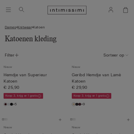
Dames
Knitwear
Katoen
Katoenen kleding
Filter
Sorteer op
Nieuw
Nieuw
Hemdje van Superieur
Geribd Hemdje van Lamè
Katoen
Katoen
€ 25,90
€ 29,90
Koop 3, krijg er 1 gratis
Koop 3, krijg er 1 gratis
+5
+9
Nieuw
Nieuw