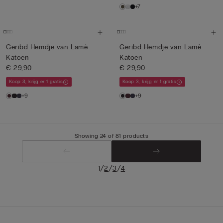
+7
Geribd Hemdje van Lamè
Geribd Hemdje van Lamè
Katoen
Katoen
€ 29,90
€ 29,90
Koop 3, krijg er 1 gratis
Koop 3, krijg er 1 gratis
+9
+9
Showing 24 of 81 products
/
/
/
1
2
3
4