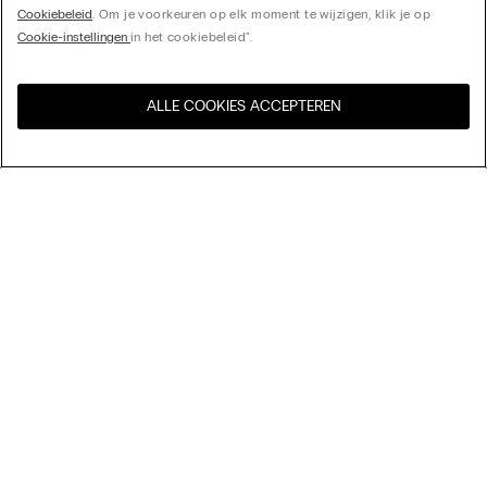
Cookiebeleid
. Om je voorkeuren op elk moment te wijzigen, klik je op
Cookie-instellingen
in het cookiebeleid".
ALLE COOKIES ACCEPTEREN
Bezoek de online winkel voor
United States
uw land:
Sorteer op
top-sellers
Price High to Low
My Intimissimi
Price Low To High
New Arrivals
Cadeaukaart
Duurzaamheid