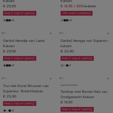
Katoen
Katoen
€ 29,90
€ 14,95
(-50%)
€ 29,90
Koop 3, krijg er 1 gratis
-70% vanaf 3 artikelen
+9
+9
Geribd Hemdje van Lamè
Geribd Hempje van Superior-
Katoen
katoen
€ 29,90
€ 25,90
Koop 3, krijg er 1 gratis
Koop 3, krijg er 1 gratis
+9
+7
Aanpasbaar
Trui met Korte Mouwen van
Superieur Stretchkatoen
Tanktop met Ronde Hals van
€ 25,90
Onafgewerkt Katoen
€ 19,90
Koop 3, krijg er 1 gratis
Koop 3, krijg er 1 gratis
+3