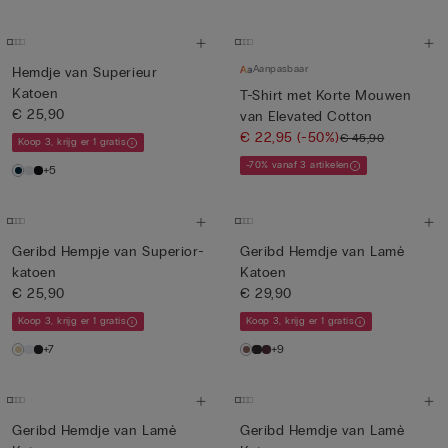
Aanpasbaar
Hemdje van Superieur
Katoen
T-Shirt met Korte Mouwen
€ 25,90
van Elevated Cotton
€ 22,95
(-50%)
€ 45,90
Koop 3, krijg er 1 gratis
-70% vanaf 3 artikelen
+5
Geribd Hempje van Superior-
Geribd Hemdje van Lamè
katoen
Katoen
€ 25,90
€ 29,90
Koop 3, krijg er 1 gratis
Koop 3, krijg er 1 gratis
+7
+9
Geribd Hemdje van Lamè
Geribd Hemdje van Lamè