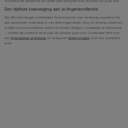
romantische pasteltint en creëer een verfijnde look die past bij jouw stijl.
Een tijdloze toevoeging aan je lingeriecollectie
Een BH met beugel combineert functionaliteit met verfijning, waardoor hij
een essentieel onderdeel is van elke lingerielade. Kies uit diverse stijlen en
stoffen om jouw perfecte match te vinden. Elegant, vrouwelijk en flatterend
– ontdek de collectie en ervaar de ultieme pasvorm. Combineer hem met
een
fijne badjas of kimono
en draag een
lange pyjama
voor een complete
look.