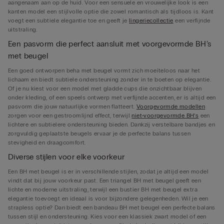
aangenaam aan op de huid. Voor een sensuele en vrouwelijke look is een
kanten model een stijlvolle optie die zowel romantisch als tijdloos is. Kant
voegt een subtiele elegantie toe en geeft je
lingeriecollectie
een verfijnde
uitstraling.
Een pasvorm die perfect aansluit met voorgevormde BH’s
met beugel
Een goed ontworpen beha met beugel vormt zich moeiteloos naar het
lichaam en biedt subtiele ondersteuning zonder in te boeten op elegantie.
Of je nu kiest voor een model met gladde cups die onzichtbaar blijven
onder kleding, of een speels ontwerp met verfijnde accenten, er is altijd een
pasvorm die jouw natuurlijke vormen flatteert.
Voorgevormde modellen
zorgen voor een gestroomlijnd effect, terwijl
niet-voorgevormde BH’s
een
lichtere en subtielere ondersteuning bieden. Dankzij verstelbare bandjes en
zorgvuldig geplaatste beugels ervaar je de perfecte balans tussen
stevigheid en draagcomfort.
Diverse stijlen voor elke voorkeur
Een BH met beugel is er in verschillende stijlen, zodat je altijd een model
vindt dat bij jouw voorkeur past. Een triangel BH met beugel geeft een
lichte en moderne uitstraling, terwijl een bustier BH met beugel extra
elegantie toevoegt en ideaal is voor bijzondere gelegenheden. Wil je een
strapless optie? Dan biedt een bandeau BH met beugel een perfecte balans
tussen stijl en ondersteuning. Kies voor een klassiek zwart model of een