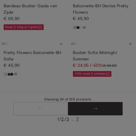
Bandeau-Bustier Giada van
Balconette-BH Denise Pretty
Zijde
Flowers
€ 65,90
€ 45,90
Koop 3, krijg er 1 gratis
+2
Pretty Flowers Balconette-BH
Bustier Sofia Midnight
Sofia
Summer
€ 45,90
€ 34,95
(-50%)
€ 69,90
+5
-70% vanaf 3 artikelen
Showing 24 of 165 products
/
/
...
1
2
3
7