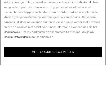
Wil je je navigatie te personaliseren met exclusieve inhoud? Aan de hand
van profileringscookies kunnen we je gepersonaliseerde inhoud en
reclameboodschappen aanbieden. Door op "Alle cookies accepteren" te
klikken geef je toestemming voor het gebruik van cookies. Als je deze
banner sluit door op de knop sluiten te klikken, ga je verder met browsen
en zijn de cookies niet actief. Voor meer informatie over cookies zie het
Cookiebeleid
. Om je voorkeuren op elk moment te wijzigen, klik je op
Cookie-instellingen
in het cookiebeleid".
ALLE COOKIES ACCEPTEREN
Bezoek de online winkel voor
United States
uw land:
Sorteer op
top-sellers
Price High to Low
My Intimissimi
Price Low To High
New Arrivals