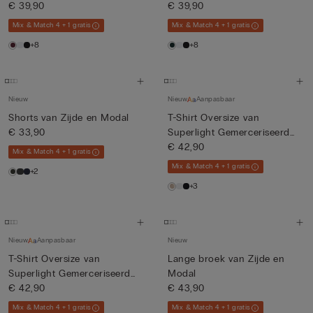
€ 39,90
€ 39,90
Mix & Match 4 + 1 gratis
Mix & Match 4 + 1 gratis
+8
+8
Nieuw
Nieuw
Aanpasbaar
Shorts van Zijde en Modal
T-Shirt Oversize van
€ 33,90
Superlight Gemerceriseerd
Kat...
€ 42,90
Mix & Match 4 + 1 gratis
Mix & Match 4 + 1 gratis
+2
+3
Nieuw
Aanpasbaar
Nieuw
T-Shirt Oversize van
Lange broek van Zijde en
Superlight Gemerceriseerd
Modal
Kat...
€ 42,90
€ 43,90
Mix & Match 4 + 1 gratis
Mix & Match 4 + 1 gratis