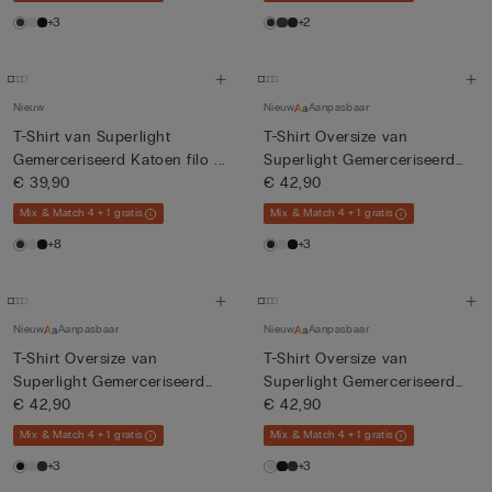
+3
+2
Nieuw
Nieuw
Aanpasbaar
T-Shirt van Superlight
T-Shirt Oversize van
Gemerceriseerd Katoen filo ...
Superlight Gemerceriseerd
€ 39,90
Kat...
€ 42,90
Mix & Match 4 + 1 gratis
Mix & Match 4 + 1 gratis
+8
+3
Nieuw
Aanpasbaar
Nieuw
Aanpasbaar
T-Shirt Oversize van
T-Shirt Oversize van
Superlight Gemerceriseerd
Superlight Gemerceriseerd
Kat...
€ 42,90
Kat...
€ 42,90
Mix & Match 4 + 1 gratis
Mix & Match 4 + 1 gratis
+3
+3