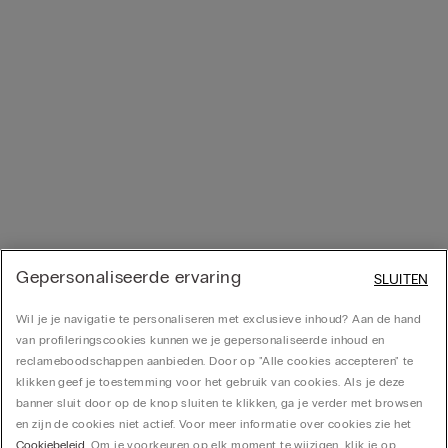
Gepersonaliseerde ervaring
SLUITEN
Wil je je navigatie te personaliseren met exclusieve inhoud? Aan de hand
van profileringscookies kunnen we je gepersonaliseerde inhoud en
reclameboodschappen aanbieden. Door op "Alle cookies accepteren" te
klikken geef je toestemming voor het gebruik van cookies. Als je deze
banner sluit door op de knop sluiten te klikken, ga je verder met browsen
en zijn de cookies niet actief. Voor meer informatie over cookies zie het
Cookiebeleid
. Om je voorkeuren op elk moment te wijzigen, klik je op