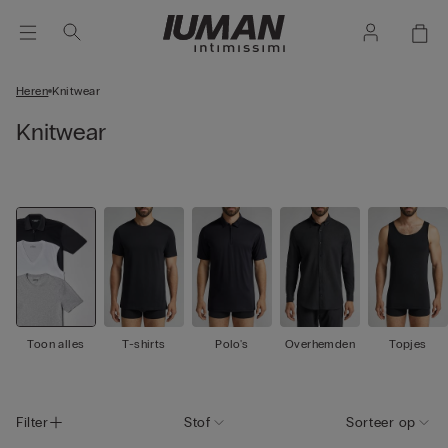
Heren
Knitwear
Knitwear
Toon alles
T-shirts
Polo's
Overhemden
Topjes
Filter
Stof
Sorteer op