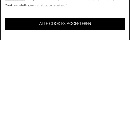
Cookie-instellingen
in het cookiebeleid".
ALLE COOKIES ACCEPTEREN
Bezoek de online winkel voor
United States
uw land:
Sorteer op
top-sellers
Price High to Low
My Intimissimi
Price Low To High
New Arrivals
Cadeaukaart
Duurzaamheid