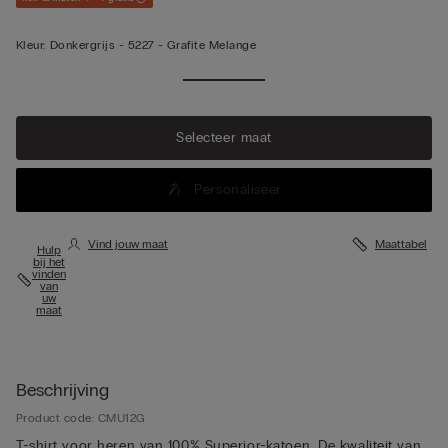
Kleur:
Donkergrijs -
5227 - Grafite Melange
Selecteer maat
Personaliseer
Vind jouw maat
Maattabel
Hulp
bij het
vinden
van
uw
maat
Beschrijving
Product code: CMU12G
T-shirt voor heren van 100% Superior-katoen. De kwaliteit van