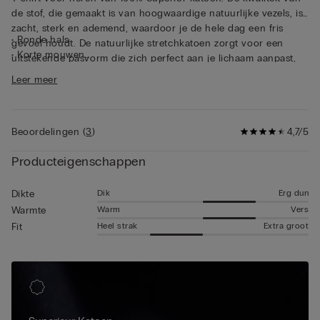
de stof, die gemaakt is van hoogwaardige natuurlijke vezels, is
zacht, sterk en ademend, waardoor je de hele dag een fris
• Ronde hals
gevoel houdt. De natuurlijke stretchkatoen zorgt voor een
• Korte mouwen
uitstekende pasvorm die zich perfect aan je lichaam aanpast,
• Slim fit
waardoor je altijd vrij kunt bewegen. Dit shirt van katoen met
Leer meer
• Het model is 185 cm lang en draagt maat L
korte mouwen valt op door zijn eenvoud en functionaliteit,
waardoor het perfect geschikt is als onderkleding of als T-shirt
om over andere kleding heen te dragen.
Beoordelingen
(
3
)
4,7/5
Producteigenschappen
Dik
Erg dun
Dikte
Warm
Vers
Warmte
Heel strak
Extra groot
Fit