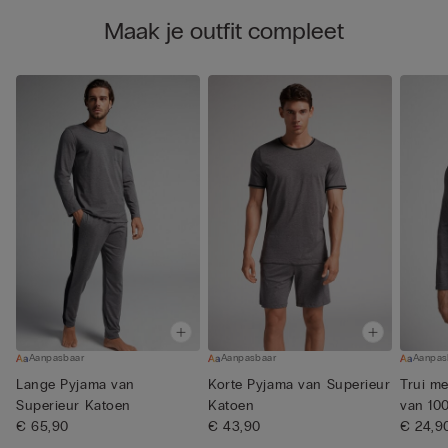
Maak je outfit compleet
Aanpasbaar
Aanpasbaar
Aanpas
Lange Pyjama van
Korte Pyjama van Superieur
Trui m
Superieur Katoen
Katoen
van 10
€ 65,90
€ 43,90
€ 24,9