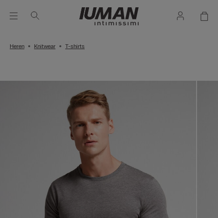
Heren
Knitwear
T-shirts