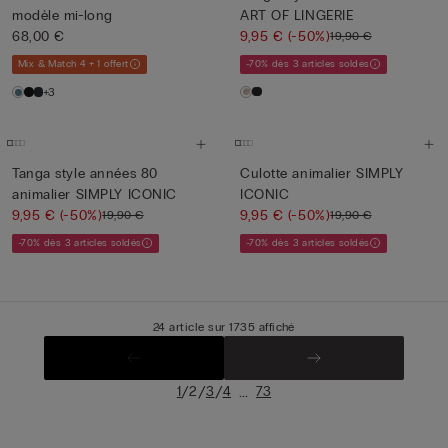
modèle mi-long
ART OF LINGERIE
68,00 €
9,95 €
(-50%)
19,90 €
Mix & Match 4 + 1 offert
-70% dès 3 articles soldés
+3
Tanga style années 80
Culotte animalier SIMPLY
animalier SIMPLY ICONIC
ICONIC
9,95 €
(-50%)
9,95 €
(-50%)
19,90 €
19,90 €
-70% dès 3 articles soldés
-70% dès 3 articles soldés
24 article sur 1735 affiché
/
/
/
...
1
2
3
4
73