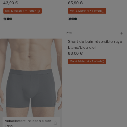
Supérie...
43,90 €
65,90 €
Mix & Match 4 + 1 offert
Mix & Match 4 + 1 offert
Short de bain réversible rayé
blanc/bleu ciel
88,00 €
Mix & Match 4 + 1 offert
Actuellement indisponible en
ligne