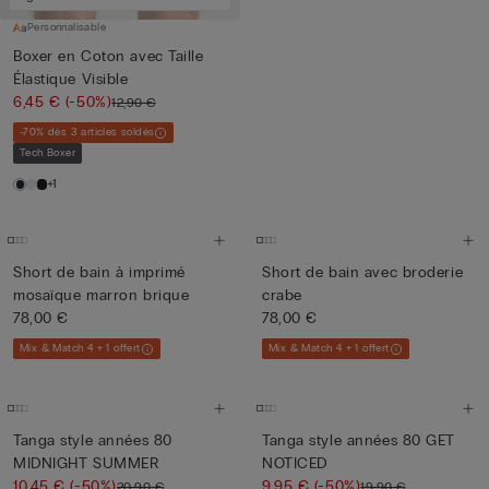
Personnalisable
Boxer en Coton avec Taille
Élastique Visible
6,45 €
(-50%)
12,90 €
-70% dès 3 articles soldés
Tech Boxer
+1
Short de bain à imprimé
Short de bain avec broderie
mosaïque marron brique
crabe
78,00 €
78,00 €
Mix & Match 4 + 1 offert
Mix & Match 4 + 1 offert
Tanga style années 80
Tanga style années 80 GET
MIDNIGHT SUMMER
NOTICED
10,45 €
(-50%)
9,95 €
(-50%)
20,90 €
19,90 €