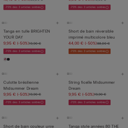
-70% dès 3 articles soldés
-70% dès 3 articles soldés
Tanga en tulle BRIGHTEN
Short de bain réversible
YOUR DAY
imprimé multicolore bleu
9,95 €
(-50%)
44,00 €
(-50%)
19,90 €
88,00 €
-70% dès 3 articles soldés
-70% dès 3 articles soldés
Culotte brésilienne
String ficelle Midsummer
Midsummer Dream
Dream
9,95 €
(-50%)
9,95 €
(-50%)
19,90 €
19,90 €
-70% dès 3 articles soldés
-70% dès 3 articles soldés
Short de bain couleur unie
Tanga style années 80 THE