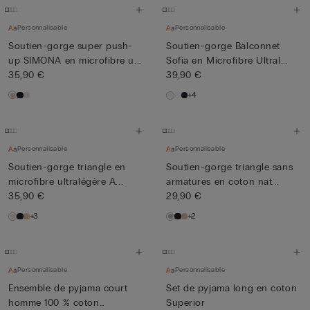
Personnalisable
Personnalisable
Soutien-gorge super push-
Soutien-gorge Balconnet
up SIMONA en microfibre u...
Sofia en Microfibre Ultral...
35,90 €
39,90 €
+4
Personnalisable
Personnalisable
Soutien-gorge triangle en
Soutien-gorge triangle sans
microfibre ultralégère A...
armatures en coton nat...
35,90 €
29,90 €
+3
+2
Personnalisable
Personnalisable
Ensemble de pyjama court
Set de pyjama long en coton
homme 100 % coton
Superior