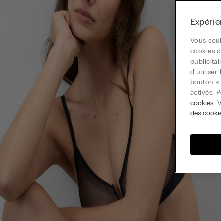
Expérie
Vous souh
cookies d
publicita
d'utilise
bouton « 
activés. 
cookies
. 
des cooki