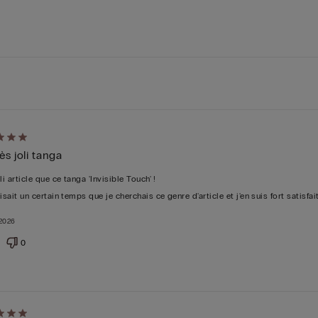
é
ès joli tanga
5
li article que ce tanga 'Invisible Touch' !
isait un certain temps que je cherchais ce genre d'article et j'en suis fort satisfait
 2026
0
é