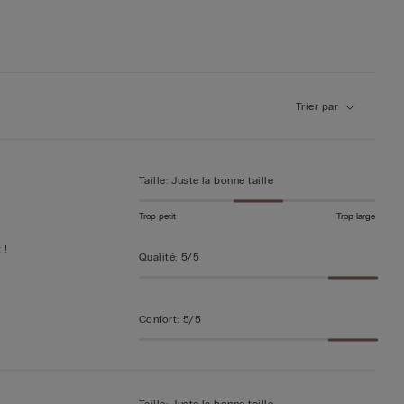
Trier par
Taille
:
Juste la bonne taille
Trop petit
Trop large
 !
Qualité
:
5/5
Confort
:
5/5