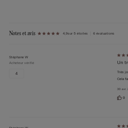
Notes et avis
4,9
sur 5 étoiles
6 évaluations
Évalu
Stéphane W
Un tr
5sur 
Acheteur vérifié
Très jo
4
Cela fa
30 avr.
0
Évalu
Stéphane W