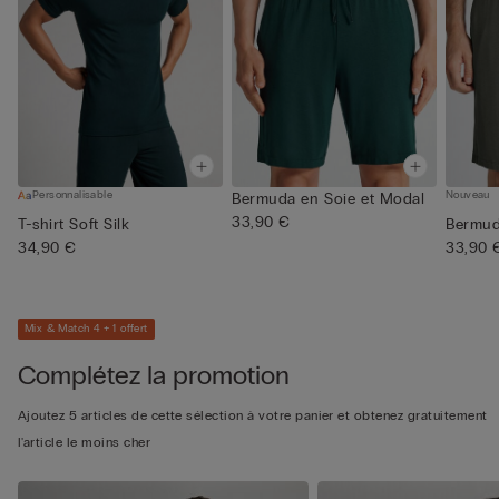
Personnalisable
Nouveau
Bermuda en Soie et Modal
33,90 €
T-shirt Soft Silk
Bermud
34,90 €
33,90 
Mix & Match 4 + 1 offert
Complétez la promotion
Ajoutez 5 articles de cette sélection à votre panier et obtenez gratuitement
l'article le moins cher