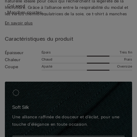
naturelle idéale pour ceux qui recherchent la légèreté de la
• Col rond
microfibre. Grâce à l’alliance entre la respirabilité du modal et
• Manches courtes
les vertus thermorégulatrices de la soie, ce t-shirt à manches
• Coupe droite
courtes garantit un confort absolu, quelle que soit la
En savoir plus
• Le mannequin mesure 1,85 m et porte une taille L
température ou la saison. De par ses caractéristiques, ce
modèle est un excellent sous-vêtement, mais il peut aussi se
Caractéristiques du produit
porter sous une veste pour un look casual et soigné.
Épais
Très fin
Épaisseur
Chaud
Frais
Chaleur
Ajusté
Oversize
Coupe
Soft Silk
Une alliance raffinée de douceur et d'éclat, pour une
touche d'élégance en toute occasion.