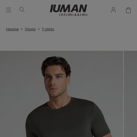
Homme
Tricots
T-shirts