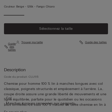
Couleur:
Beige -
126k - Fango Chiaro
Sélectionnez la taille
Trouver ma taille
Guide des tailles
Guide
des
tailles
Description
Code du produit: CLU115
Chemise pour homme 100 % lin à manches longues avec col
classique, poignets structurés et empiècement à l’arrière. La
coupe droite assure une grande liberté de mouvements et une
• Col
ligne équilibrée, parfaite pour le quotidien ou les occasions
• Manches longues resserrées aux poignets
plus formelles. Le tissu 100 % naturel de cette chemise en lin à
• Coupe droite
manches longues la rend très respirante et thermorégulatrice,