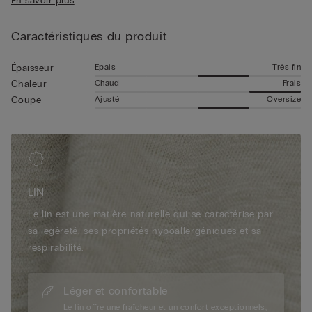
En savoir plus
• Le mannequin mesure 1,85 m et porte une taille L
parfaite à porter sous des vestes légères ou sur des t-shirts
d’été.
Caractéristiques du produit
Épais
Très fin
Épaisseur
Chaud
Frais
Chaleur
Ajusté
Oversize
Coupe
LIN
Le lin est une matière naturelle qui se caractérise par
sa légèreté, ses propriétés hypoallergéniques et sa
respirabilité.
Léger et confortable
Le lin offre une fraîcheur et un confort exceptionnels,