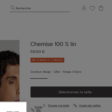
Rechercher
Chemise 100 % lin
59,90 €
Mix & Match 4 + 1 offert
Couleur:
Beige -
126k - Fango Chiaro
Sélectionnez la taille
Trouver ma taille
Guide des tailles
Guide
des