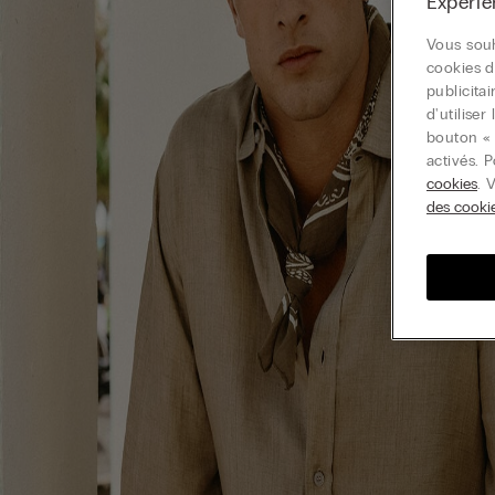
Expérie
Vous souh
cookies d
publicita
d'utilise
bouton « 
activés. 
cookies
. 
des cooki