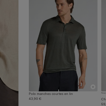
Nou
Polo manches courtes en lin
43,90 €
Ch
59