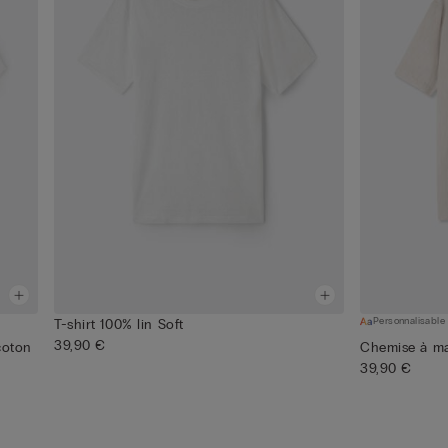
Personnalisable
T-shirt 100% lin Soft
39,90 €
coton
Chemise à ma
39,90 €