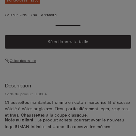
3+3 CHAUSSETTES
Couleur:
Gris -
780 - Antracite
Sélectionnez la taille
Guide des tailles
Description
Code du produit: IL0004
Chaussettes montantes homme en coton mercerisé fil d'Écosse
côtelé à côtes anglaises. Tissu particulièrement léger, respirant
et frais. Chaussettes à la coupe classique.
Note au client :
Le produit acheté pourrait avoir le nouveau
logo IUMAN Intimissimi Uomo. Il conserve les mêmes
caractéristiques de composition, de coupe et de finition que