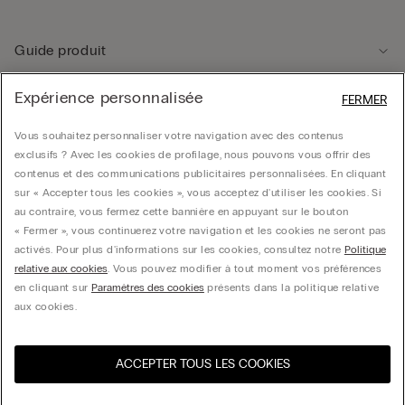
Guide produit
Expérience personnalisée
FERMER
Service client
Vous souhaitez personnaliser votre navigation avec des contenus
exclusifs ? Avec les cookies de profilage, nous pouvons vous offrir des
Données légales
contenus et des communications publicitaires personnalisées. En cliquant
sur « Accepter tous les cookies », vous acceptez d'utiliser les cookies. Si
au contraire, vous fermez cette bannière en appuyant sur le bouton
Société
« Fermer », vous continuerez votre navigation et les cookies ne seront pas
activés. Pour plus d'informations sur les cookies, consultez notre
Politique
relative aux cookies
. Vous pouvez modifier à tout moment vos préférences
en cliquant sur
Paramètres des cookies
présents dans la politique relative
CALZEDONIA Finanziaria S.A. Belgium Branch, Avenue Louise 283, box 24, 1050
aux cookies.
Bruxelles - 0838055452
ACCEPTER TOUS LES COOKIES
Sélectionnez la taille
Visitez l’e-store de votre
United States
pays
Belgium
Français