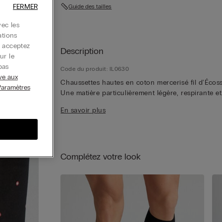
FERMER
Guide des tailles
ec les
ations
s acceptez
Description
ur le
pas
Code du produit: IL0630
ive aux
Chaussettes hautes en coton mercerisé fil d'Écoss
Paramètres
Une matière particulièrement légère, respirante et
fraîche. Chaussettes coupe classique.
En savoir plus
Complétez votre look