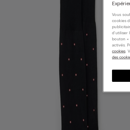
Expérie
Vous souh
cookies d
publicita
d'utilise
bouton « 
activés. 
cookies
. 
des cooki