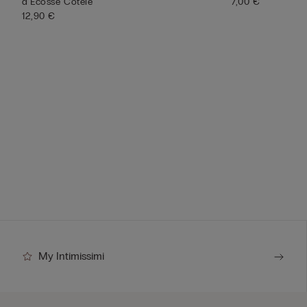
d'Écosse Côtelé
7,00 €
12,90 €
My Intimissimi