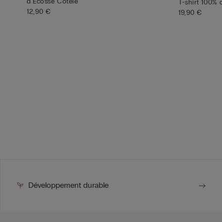
d'Écosse Côtelé
T-shirt 100% 
12,90 €
19,90 €
Développement durable