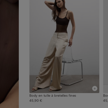
Body en tulle à bretelles fines
Bo
45,90 €
45