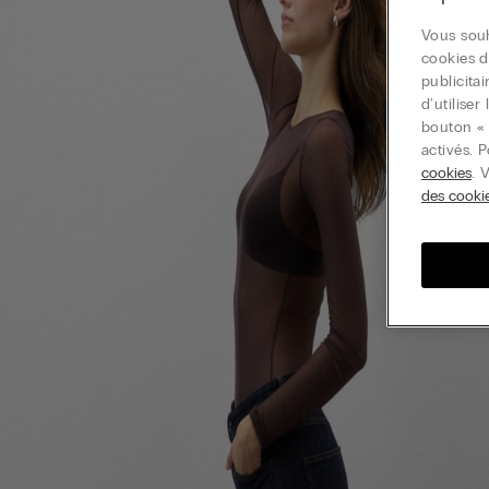
Vous souh
cookies d
publicita
d'utilise
bouton « 
activés. 
cookies
. 
des cooki