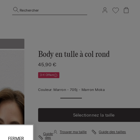
Rechercher
Body en tulle à col rond
45,90 €
3+1 Offert
Couleur:
Marron -
705j - Marron Moka
Sélectionnez la taille
Trouver ma taille
Guide des tailles
Guide
des
FERMER