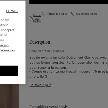
FERMER
Trouver ma taille
Guide des tailles
Guide
des
ec les
tailles
ations
s acceptez
ur le
pas
Description
ive aux
Paramètres
Code du produit: PD92S3
Bas de pyjama en soie légèrement élastique avec
petites fentes latérales. Parfait pour aller dormir 
pour rester à la maison.
• Coupe droite • La mannequin mesure 1,75 m et p
une taille S
Durabilité
La soie de ce vêtement est certifiée
En savoir plus
Bluesign.
Complétez votre look