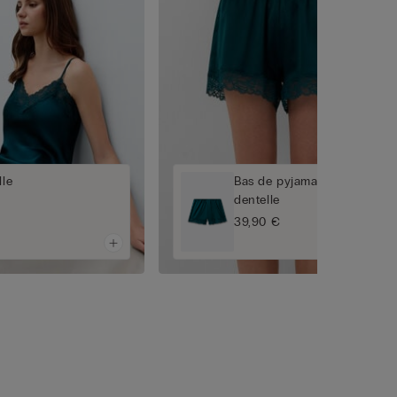
lle
Bas de pyjama short en soi
dentelle
39,90 €