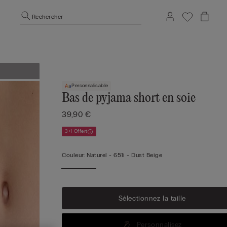
Rechercher
Personnalisable
Bas de pyjama short en soie
39,90 €
3+1 Offert
Couleur:
Naturel -
651i - Dust Beige
Sélectionnez la taille
Personnalisez