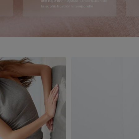
une légèreté inégalée. L’incarnation de
la sophistication intemporelle.