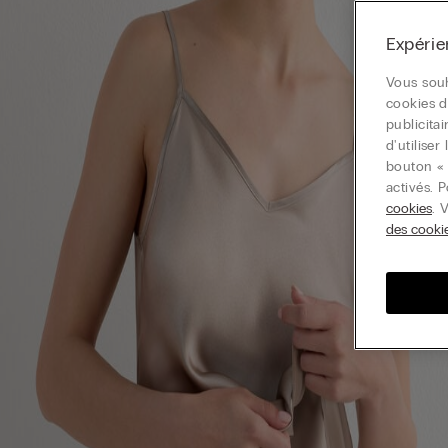
Expérie
Vous souh
cookies d
publicita
d'utilise
bouton « 
activés. 
cookies
. 
des cooki