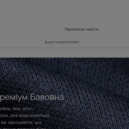
Термовластивість
Дуже тонка
Утеплені
реміум Бавовна
на, яка, хоч і
іла, але відрізняється
 ви зрозумієте, що