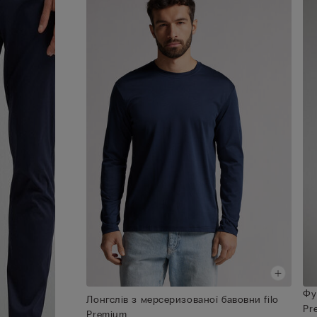
Фу
Лонгслів з мерсеризованої бавовни filo
Pr
Premium