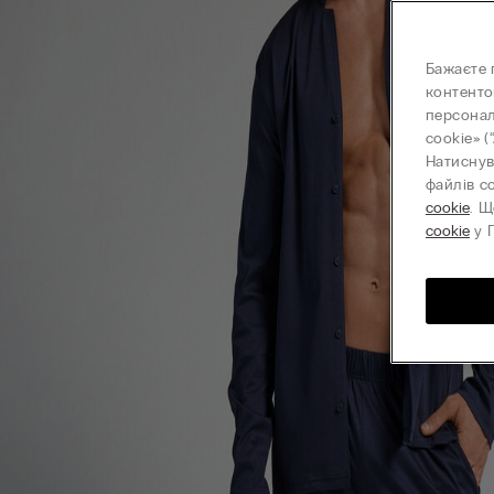
Бажаєте 
контенто
персонал
cookie» (
Натиснув
файлів c
cookie
. Щ
cookie
у П