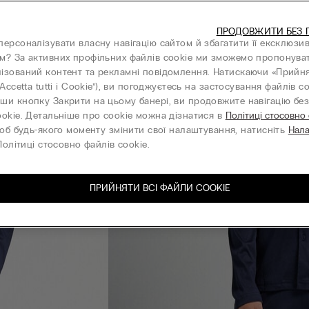
ПРОДОВЖИТИ БЕЗ 
персоналізувати власну навігацію сайтом й збагатити її ексклюзи
м? За активних профільних файлів cookie ми зможемо пропонува
ізований контент та рекламні повідомлення. Натискаючи «Прийня
“Accetta tutti i Cookie”), ви погоджуєтесь на застосування файлів co
ши кнопку Закрити на цьому банері, ви продовжите навігацію без 
ookie. Детальніше про cookie можна дізнатися в
Політиці стосовно
об будь-якого моменту змінити свої налаштування, натисніть
Нал
олітиці стосовно файлів cookie.
ПРИЙНЯТИ ВСІ ФАЙЛИ СOOKIE