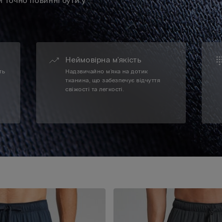
 точно повинні бути у
Неймовірна м'якість
ть
Надзвичайно м'яка на дотик
тканина, що забезпечує відчуття
свіжості та легкості.