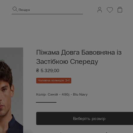
Пошук
Піжама Довга Бавовняна із
Застібкою Спереду
₴ 5.329,00
Чоловіча колекція: 3+1
Колір:
Синій -
490j - Blu Navy
Виберіть розмір