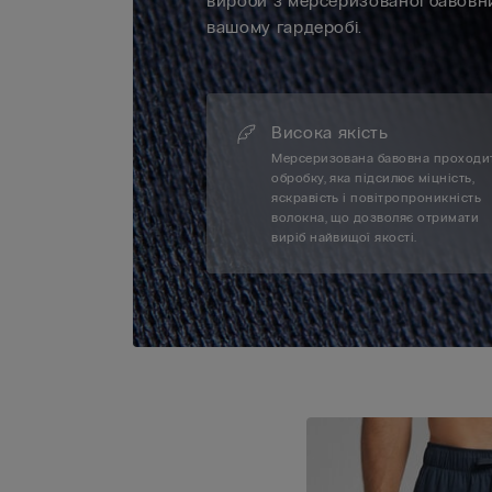
вироби з мерсеризованої бавовни
вашому гардеробі.
Висока якість
Мерсеризована бавовна проходи
обробку, яка підсилює міцність,
яскравість і повітропроникність
волокна, що дозволяє отримати
виріб найвищої якості.