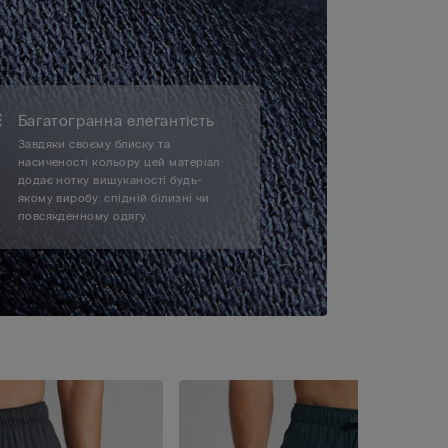
Багатогранна елегантість
Завдяки своєму блиску та
насиченості кольору цей матеріал
додає нотку вишуканості будь-
якому виробу: спідній білизні чи
повсякденному одягу.