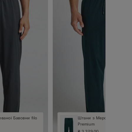
ваної Бавовни filo
Штани з Мерсеризованої Б
Premium
₴ 3.329,00