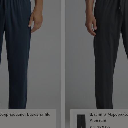
серизованої Бавовни filo
Штани з Мерсеризо
Premium
₴ 3.329,00