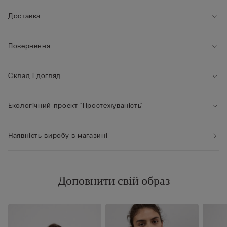
• Візуальне збільшення об’єму на один розмір
• Зріст моделі 175 см, розмір 2B / 75B / 34B / 85B / 42B
Доставка
Повернення
Склад і догляд
Екологічний проект "Простежуваність"
Наявність виробу в магазині
Доповнити свій образ