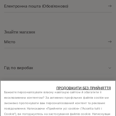
Знайти магазин
Гід по виробах
Служба підтримки клієнтів
ПРОДОВЖИТИ БЕЗ ПРИЙНЯТТЯ
Бажаєте персоналізувати власну навігацію сайтом й збагатити її
ексклюзивним контентом? За активних профільних файлів cookie ми
Юридична інформація
зможемо пропонувати вам персоналізований контент та рекламні
повідомлення. Натискаючи «Прийняти усі cookie» (“Accetta tutti i
Cookie”), ви погоджуєтесь на застосування файлів cookie. Натиснувши
КОМПАНІЯ