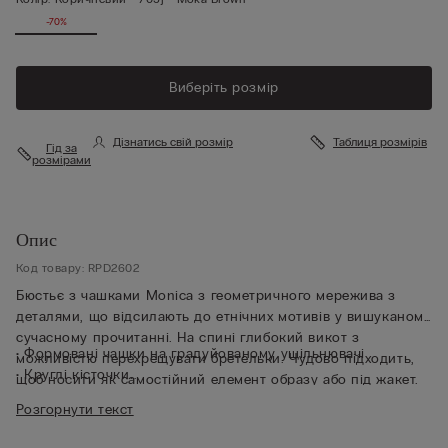
-70%
Виберіть розмір
Дізнатись свій розмір
Таблиця розмірів
Гід за
розмірами
Опис
Код товару: RPD2602
Бюстьє з чашками Monica з геометричного мережива з
деталями, що відсилають до етнічних мотивів у вишуканому
сучасному прочитанні. На спині глибокий викот з
• Формовані чашки на градуйованому ущільнювачі
можливістю перехрещувати бретельки. Чудово підходить,
• Круглі кісточки
щоб носити як самостійний елемент образу або під жакет.
• Бокові корсетні кісточки
Розгорнути текст
• Пояс повністю продубльований тюлем
• Еластичні бретельки регулюються ззаду