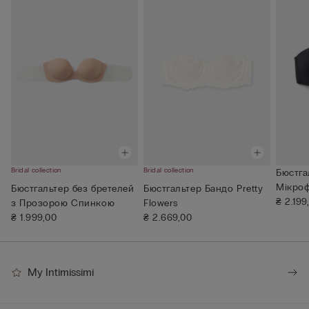
Bridal collection
Bridal collection
Бюстга
Мікрофі
Бюстгальтер без бретелей
Бюстгальтер Бандо Pretty
₴ 2.199
з Прозорою Спинкою
Flowers
₴ 1.999,00
₴ 2.669,00
My Intimissimi