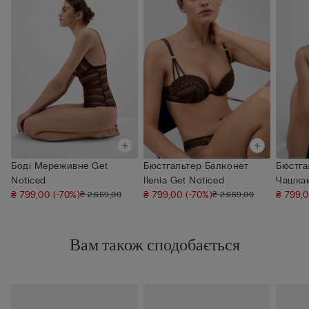
Боді Мереживне Get
Бюстгальтер Балконет
Бюстга
Noticed
Ilenia Get Noticed
Чашкам
₴ 799,00
(-70%)
₴ 799,00
(-70%)
₴ 799,
₴ 2.669,00
₴ 2.669,00
Вам також сподобається