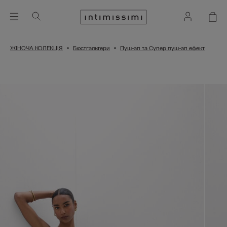
ЖІНОЧА КОЛЕКЦІЯ
Бюстгальтери
Пуш-ап та Супер пуш-ап ефект