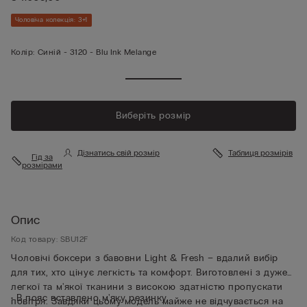
Чоловіча колекція: 3+1
Колір:
Синій -
3120 - Blu Ink Melange
Виберіть розмір
Дізнатись свій розмір
Таблиця розмірів
Гід за
розмірами
Опис
Код товару: SBU12F
Чоловічі боксери з бавовни Light & Fresh – вдалий вибір
для тих, хто цінує легкість та комфорт. Виготовлені з дуже
легкої та м'якої тканини з високою здатністю пропускати
• В пояс вставлено м'яку резинку
повітря. Завдяки цьому модель майже не відчувається на