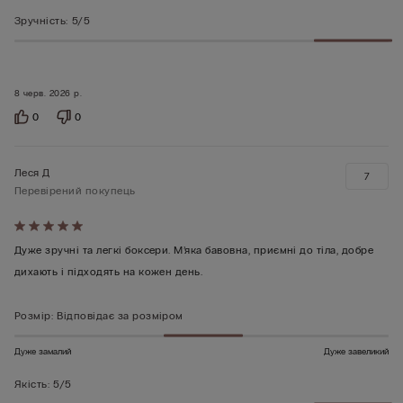
Зручність
:
5/5
8 черв. 2026 р.
0
0
Леся Д
7
Перевірений покупець
Оцінено
5
Дуже зручні та легкі боксери. М’яка бавовна, приємні до тіла, добре
з
дихають і підходять на кожен день.
5
Розмір
:
Відповідає за розміром
Дуже замалий
Дуже завеликий
Якість
:
5/5