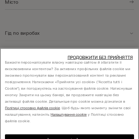
Гід по виробах
Служба підтримки клієнтів
ПРОДОВЖИТИ БЕЗ ПРИЙНЯТТЯ
Бажаєте персоналізувати власну навігацію сайтом й збагатити її
ексклюзивним контентом? За активних профільних файлів cookie ми
Юридична інформація
зможемо пропонувати вам персоналізований контент та рекламні
повідомлення. Натискаючи «Прийняти усі cookie» (“Accetta tutti i
Cookie”), ви погоджуєтесь на застосування файлів cookie. Натиснувши
КОМПАНІЯ
кнопку Закрити на цьому банері, ви продовжите навігацію без
активації файлів cookie. Детальніше про cookie можна дізнатися в
Політиці стосовно файлів cookie
. Щоб будь-якого моменту змінити свої
налаштування, натисніть
Налаштування cookie
у Політиці стосовно
Товариство з обмеженою відповідальністю "МНС ІНВЕСТМЕНТ" - 01014, місто Київ,
файлів cookie.
вул. С.Струтинського, будинок 13-15