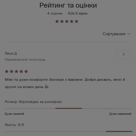
Рейтинг та оцінки
4 оцінки
5,0
з 5 зірок
Сортування
Леся Д
7
Перевірений покупець
Оцінено
5
М’які та дуже комфортні боксери з бавовни. Добре дихають, легкі й
з
зручні на кожен день 👍
5
Розмір
:
Відповідає за розміром
Дуже замалий
Дуже завеликий
Якість
:
5/5