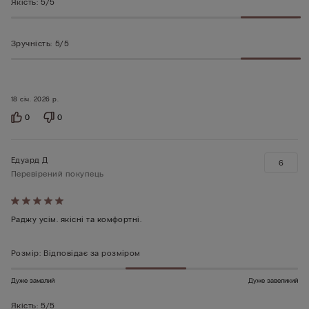
Якість
:
5/5
Зручність
:
5/5
18 січ. 2026 р.
0
0
Едуард Д
6
Перевірений покупець
Оцінено
5
Раджу усім. якісні та комфортні.
з
5
Розмір
:
Відповідає за розміром
Дуже замалий
Дуже завеликий
Якість
:
5/5