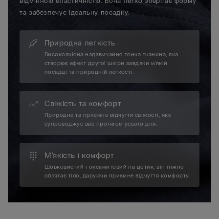
відмінною еластичністю. Вона легко зберігає форму
та забезпечує ідеальну посадку.
Природна легкість
Високоякісна надзвичайно тонка тканина, яка
створює ефект другої шкіри завдяки м'якій
посадці та природній легкості.
Свіжість та комфорт
Природне та приємне відчуття свіжості, яке
супроводжує вас протягом усього дня.
М'якість і комфорт
Шовковистий і оксамитовий на дотик, він ніжно
облягає тіло, даруючи приємне відчуття комфорту.