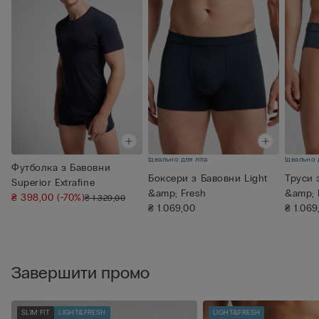
Ідеально для літа
Ідеально 
Футболка з Бавовни
Боксери з Бавовни Light
Труси 
Superior Extrafine
&amp; Fresh
&amp; 
₴ 398,00
(-70%)
₴ 1.329,00
₴ 1.069,00
₴ 1.069
Завершити промо
SLIM FIT
LIGHT&FRESH
LIGHT&FRESH