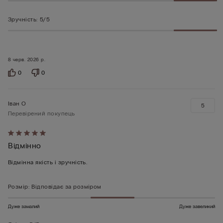
Зручність
:
5/5
8 черв. 2026 р.
0
0
Іван О
5
Перевірений покупець
Оцінено
Відмінно
5
з
Відмінна якість і зручність.
5
Розмір
:
Відповідає за розміром
Дуже замалий
Дуже завеликий