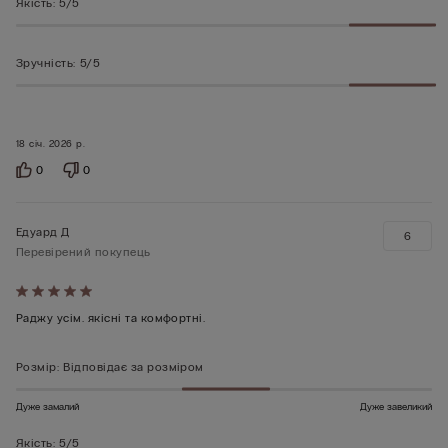
Якість
:
5/5
Зручність
:
5/5
18 січ. 2026 р.
0
0
Едуард Д
6
Перевірений покупець
Оцінено
5
Раджу усім. якісні та комфортні.
з
5
Розмір
:
Відповідає за розміром
Дуже замалий
Дуже завеликий
Якість
:
5/5