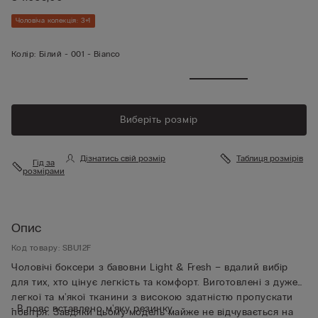
Чоловіча колекція: 3+1
Колір:
Білий -
001 - Bianco
Виберіть розмір
Дізнатись свій розмір
Таблиця розмірів
Гід за
розмірами
Опис
Код товару: SBU12F
Чоловічі боксери з бавовни Light & Fresh – вдалий вибір
для тих, хто цінує легкість та комфорт. Виготовлені з дуже
легкої та м'якої тканини з високою здатністю пропускати
• В пояс вставлено м'яку резинку
повітря. Завдяки цьому модель майже не відчувається на