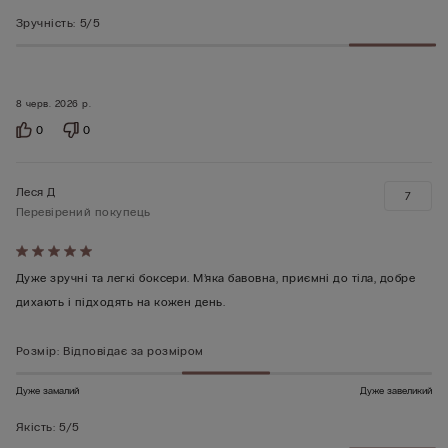
Зручність
:
5/5
8 черв. 2026 р.
0
0
Леся Д
7
Перевірений покупець
Оцінено
5
Дуже зручні та легкі боксери. М’яка бавовна, приємні до тіла, добре
з
дихають і підходять на кожен день.
5
Розмір
:
Відповідає за розміром
Дуже замалий
Дуже завеликий
Якість
:
5/5