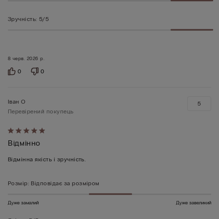
Зручність
:
5/5
8 черв. 2026 р.
0
0
Іван О
5
Перевірений покупець
Оцінено
Відмінно
5
з
Відмінна якість і зручність.
5
Розмір
:
Відповідає за розміром
Дуже замалий
Дуже завеликий