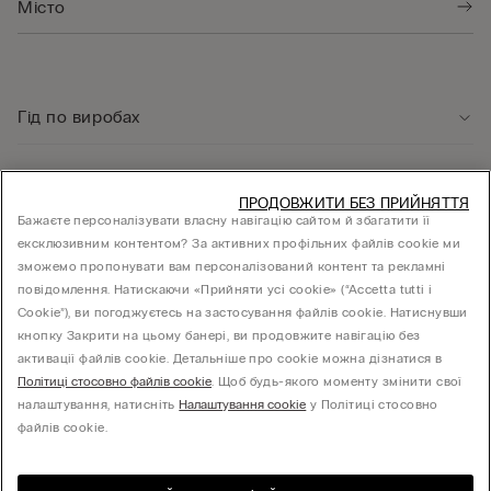
Гід по виробах
Служба підтримки клієнтів
ПРОДОВЖИТИ БЕЗ ПРИЙНЯТТЯ
Бажаєте персоналізувати власну навігацію сайтом й збагатити її
ексклюзивним контентом? За активних профільних файлів cookie ми
Юридична інформація
зможемо пропонувати вам персоналізований контент та рекламні
повідомлення. Натискаючи «Прийняти усі cookie» (“Accetta tutti i
Cookie”), ви погоджуєтесь на застосування файлів cookie. Натиснувши
КОМПАНІЯ
кнопку Закрити на цьому банері, ви продовжите навігацію без
активації файлів cookie. Детальніше про cookie можна дізнатися в
Політиці стосовно файлів cookie
. Щоб будь-якого моменту змінити свої
налаштування, натисніть
Налаштування cookie
у Політиці стосовно
Товариство з обмеженою відповідальністю "МНС ІНВЕСТМЕНТ" - 01014, місто Київ,
файлів cookie.
вул. С.Струтинського, будинок 13-15