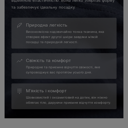
відмінною еластичністю. Вона легко зберігає форму
та забезпечує ідеальну посадку.
Природна легкість
Високоякісна надзвичайно тонка тканина, яка
створює ефект другої шкіри завдяки м'якій
посадці та природній легкості.
Свіжість та комфорт
Природне та приємне відчуття свіжості, яке
супроводжує вас протягом усього дня.
М'якість і комфорт
Шовковистий і оксамитовий на дотик, він ніжно
облягає тіло, даруючи приємне відчуття комфорту.