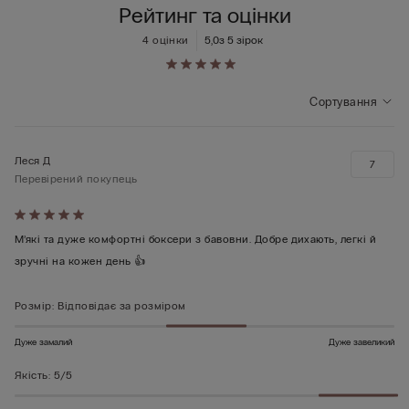
Рейтинг та оцінки
4 оцінки
5,0
з 5 зірок
Сортування
Леся Д
7
Перевірений покупець
Оцінено
5
М’які та дуже комфортні боксери з бавовни. Добре дихають, легкі й
з
зручні на кожен день 👍
5
Розмір
:
Відповідає за розміром
Дуже замалий
Дуже завеликий
Якість
:
5/5