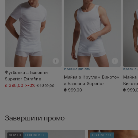
Ідеально для літа
Ідеально 
Футболка з Бавовни
Майка з Круглим Викотом
Майка 
Superior Extrafine
з Бавовни Superior
Викото
₴ 398,00
(-70%)
₴ 1.329,00
Extrafi...
₴ 999,00
Superio
₴ 999,
Завершити промо
SLIM FIT
LIGHT&FRESH
LIGHT&FRESH