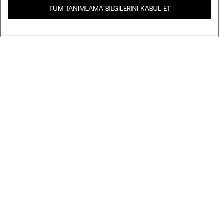
TÜM TANIMLAMA BILGILERINI KABUL ET
Ülkenizdeki e-mağazayı
United States
ziyaret edin
... için sipariş
Çok Satanlar
Fiyata göre Azalan
My Intimissimi
Fiyata göre Artan
Yeni Gelenler
Hediye Kartı
Sürdürülebilirlik