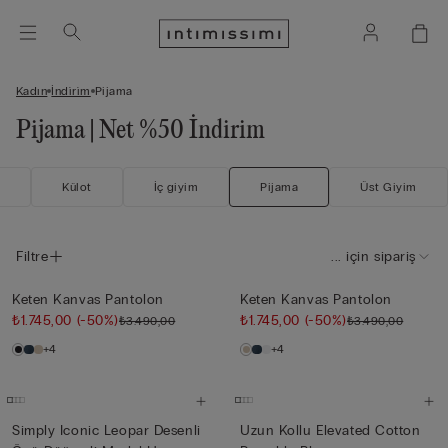
Kadın
İndi̇ri̇m
Pijama
Pijama | Net %50 İndirim
n
Külot
İç giyim
Pijama
Üst Giyim
Filtre
... için sipariş
Keten Kanvas Pantolon
Keten Kanvas Pantolon
₺1.745,00
(-50%)
₺1.745,00
(-50%)
₺3.490,00
₺3.490,00
+4
+4
Simply Iconic Leopar Desenli
Uzun Kollu Elevated Cotton