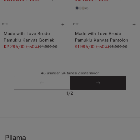
+3
Made with Love Brode
Made with Love Brode
Pamuklu Kanvas Gömlek
Pamuklu Kanvas Pantolon
₺2.295,00
(-50%)
₺1.995,00
(-50%)
₺4.590,00
₺3.990,00
48 üründen 24 tanesi gösteriliyor
/
1
2
Pijama