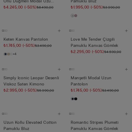
Önü Düğmeli Modal Uzu...
Pamuklu Bluz
₺4.245,00
(-50%)
₺1.995,00
(-50%)
₺8.490,00
₺3.990,00
Keten Kanvas Pantolon
Love Me Tender Çizgili
₺1.745,00
(-50%)
Pamuklu Kanvas Gömlek
₺3.490,00
₺2.295,00
(-50%)
₺4.590,00
+4
Simply Iconic Leopar Desenli
Manşetli Modal Uzun
Viskoz Saten Kimono
Pantolon
₺2.995,00
(-50%)
₺1.745,00
(-50%)
₺5.990,00
₺3.490,00
Uzun Kollu Elevated Cotton
Romantic Stripes Plumeti
Pamuklu Bluz
Pamuklu Kanvas Gömlek