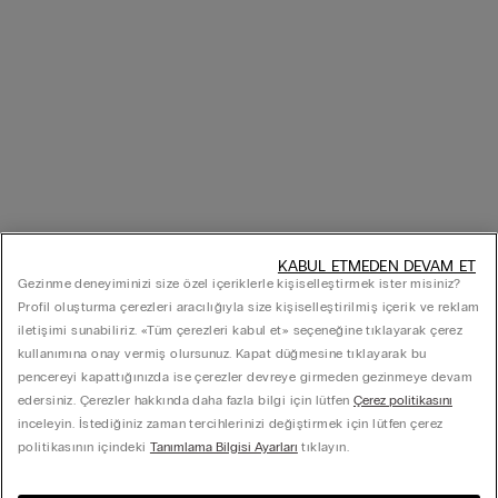
KABUL ETMEDEN DEVAM ET
Gezinme deneyiminizi size özel içeriklerle kişiselleştirmek ister misiniz?
Profil oluşturma çerezleri aracılığıyla size kişiselleştirilmiş içerik ve reklam
iletişimi sunabiliriz. «Tüm çerezleri kabul et» seçeneğine tıklayarak çerez
kullanımına onay vermiş olursunuz. Kapat düğmesine tıklayarak bu
pencereyi kapattığınızda ise çerezler devreye girmeden gezinmeye devam
edersiniz. Çerezler hakkında daha fazla bilgi için lütfen
Çerez politikasını
inceleyin. İstediğiniz zaman tercihlerinizi değiştirmek için lütfen çerez
politikasının içindeki
Tanımlama Bilgisi Ayarları
tıklayın.