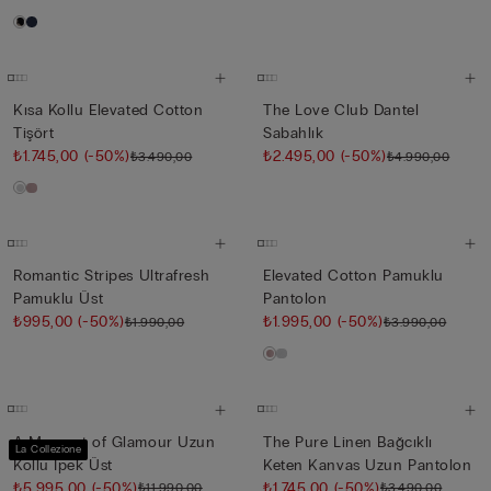
Kısa Kollu Elevated Cotton
The Love Club Dantel
Tişört
Sabahlık
₺1.745,00
(-50%)
₺2.495,00
(-50%)
₺3.490,00
₺4.990,00
Romantic Stripes Ultrafresh
Elevated Cotton Pamuklu
Pamuklu Üst
Pantolon
₺995,00
(-50%)
₺1.995,00
(-50%)
₺1.990,00
₺3.990,00
A Moment of Glamour Uzun
The Pure Linen Bağcıklı
La Collezione
Kollu İpek Üst
Keten Kanvas Uzun Pantolon
₺5.995,00
(-50%)
₺1.745,00
(-50%)
₺11.990,00
₺3.490,00