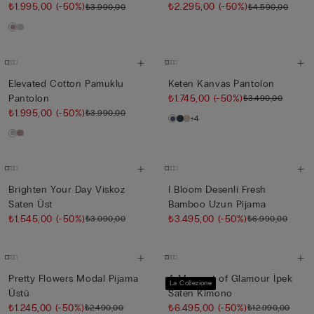
₺1.995,00
(-50%)
₺2.295,00
(-50%)
₺3.990,00
₺4.590,00
Elevated Cotton Pamuklu
Keten Kanvas Pantolon
Pantolon
₺1.745,00
(-50%)
₺3.490,00
₺1.995,00
(-50%)
₺3.990,00
+4
Brighten Your Day Viskoz
I Bloom Desenli Fresh
Saten Üst
Bamboo Uzun Pijama
₺1.545,00
(-50%)
₺3.495,00
(-50%)
₺3.090,00
₺6.990,00
Pretty Flowers Modal Pijama
A Moment of Glamour İpek
La Collezione
Üstü
Saten Kimono
₺1.245,00
(-50%)
₺6.495,00
(-50%)
₺2.490,00
₺12.990,00