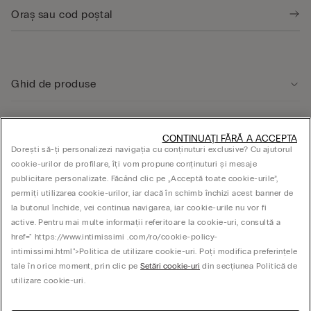
Ghid de produse
Serviciul clienți
CONTINUAȚI FĂRĂ A ACCEPTA
Dorești să-ți personalizezi navigația cu conținuturi exclusive? Cu ajutorul
cookie-urilor de profilare, îți vom propune conținuturi și mesaje
ASPECTE JURIDICE
publicitare personalizate. Făcând clic pe „Acceptă toate cookie-urile”,
permiți utilizarea cookie-urilor, iar dacă în schimb închizi acest banner de
la butonul închide, vei continua navigarea, iar cookie-urile nu vor fi
Companie
active. Pentru mai multe informații referitoare la cookie-uri, consultă a
href=" https://www.intimissimi .com/ro/cookie-policy-
intimissimi.html">Politica de utilizare cookie-uri. Poți modifica preferințele
tale în orice moment, prin clic pe
Setări cookie-uri
din secțiunea Politică de
© CALZEDONIA SpA, Via Monte Baldo, 20 - 37062 - Dossobuono di Villafranca (VR) -
utilizare cookie-uri.
ITALY - 02253210237, hello@intimissimi.com