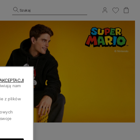
Szukaj
AKCEPTACJI
liwiają nam
h
ie z plików
tkowych
 swoje