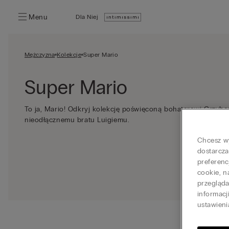
Menu
Dla Niej
Mężczyzna
Kolekcje
Super Mario
Super Mario
To ja, Mario! Odkryj kolekcję poświęconą bohaterowi Grzybo
nieodłącznemu bratu Luigiemu.
Chcesz wy
dostarcza
preferenc
cookie, n
przegląd
informacj
ustawieni