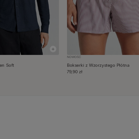
NOWOŚĆ
en Soft
Bokserki z Wzorzystego Płótna
79,90 zł