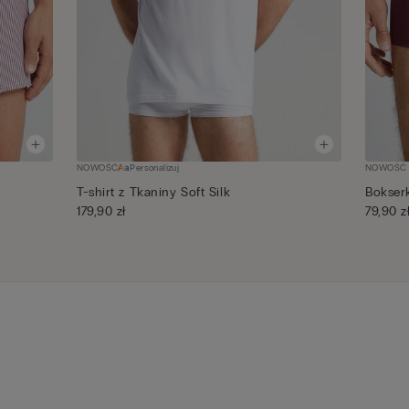
NOWOŚĆ
Personalizuj
NOWOŚĆ
T-shirt z Tkaniny Soft Silk
Bokserk
179,90 zł
79,90 z