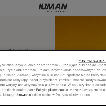
wego Królestwa i jego
KONTYNUUJ BEZ 
świetlać indywidualnie dobrane treści? Profilujące pliki cookie umoż
nie użytkownikom treści i reklam indywidualnie dopasowanych do ic
ji. Klikając „Akceptuj wszystkie pliki cookie”, zgadzasz się na korzystan
atomiast zamykając baner przyciskiem „zamknij”, możesz kontynuować
anie witryny bez aktywowania plików cookie. W celu uzyskania doda
i o plikach cookie patrz
Polityka plików cookie
. Możesz zawsze zmienić
a, klikając
Ustawienia plików cookie
w Polityce plików cookie.