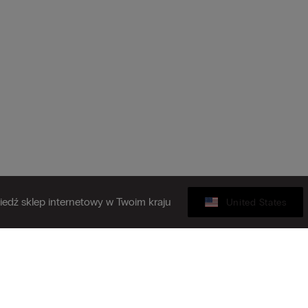
edź sklep internetowy w Twoim kraju
United States