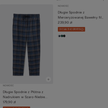
NOWOŚĆ
Długie Spodnie z
Merceryzowanej Bawełny filo
Premi...
239,90 zł
3+1 lub 5+2 GRATIS
NOWOŚĆ
Długie Spodnie z Płótna z
Nadrukiem w Szaro-Niebie...
179,90 zł