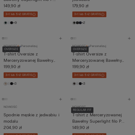
149,90 zł
179,90 zł
3+1 lub 5+2 GRATIS
3+1 lub 5+2 GRATIS
+9
+2
NOWOŚĆ
Personalizuj
NOWOŚĆ
Personalizuj
OVERSIZE
OVERSIZE
T-shirt Oversize z
T-shirt Oversize z
Merceryzowanej Bawełny
Merceryzowanej Bawełny
Superlig...
199,90 zł
Superlig...
199,90 zł
3+1 lub 5+2 GRATIS
3+1 lub 5+2 GRATIS
+3
+3
NOWOŚĆ
NOWOŚĆ
REGULAR FIT
Spodnie męskie z jedwabiu i
T-shirt z Merceryzowanej
modalu
Bawełny Superlight filo P...
204,90 zł
149,90 zł