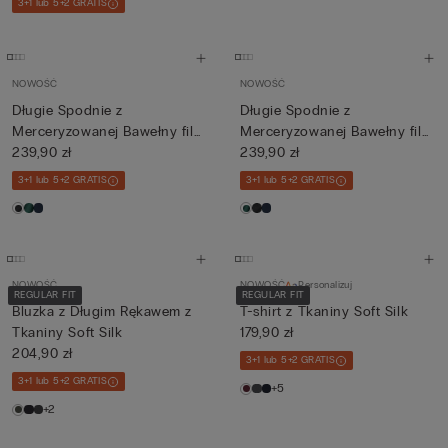
3+1 lub 5+2 GRATIS
NOWOŚĆ
NOWOŚĆ
Długie Spodnie z
Długie Spodnie z
Merceryzowanej Bawełny filo
Merceryzowanej Bawełny filo
Premi...
239,90 zł
Premi...
239,90 zł
3+1 lub 5+2 GRATIS
3+1 lub 5+2 GRATIS
NOWOŚĆ
NOWOŚĆ
Personalizuj
REGULAR FIT
REGULAR FIT
Bluzka z Długim Rękawem z
T-shirt z Tkaniny Soft Silk
Tkaniny Soft Silk
179,90 zł
204,90 zł
3+1 lub 5+2 GRATIS
3+1 lub 5+2 GRATIS
+5
+2