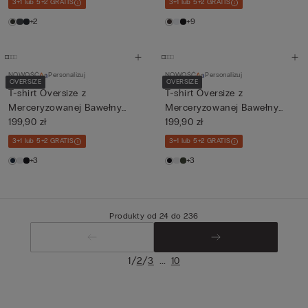
3+1 lub 5+2 GRATIS
3+1 lub 5+2 GRATIS
+2
+9
NOWOŚĆ
Personalizuj
NOWOŚĆ
Personalizuj
OVERSIZE
OVERSIZE
T-shirt Oversize z
T-shirt Oversize z
Merceryzowanej Bawełny
Merceryzowanej Bawełny
Superlig...
199,90 zł
Superlig...
199,90 zł
3+1 lub 5+2 GRATIS
3+1 lub 5+2 GRATIS
+3
+3
Produkty od 24 do 236
/
/
...
1
2
3
10