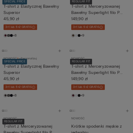
SPECIAL PRICE
REGULAR FIT
T-shirt z Elastycznej Bawełny
T-shirt z Merceryzowanej
Superior
Bawełny Superlight filo P...
45,90 zł
149,90 zł
3+1 lub 5+2 GRATIS
3+1 lub 5+2 GRATIS
+8
+9
NOWOŚĆ
Personalizuj
NOWOŚĆ
SPECIAL PRICE
REGULAR FIT
T-shirt z Elastycznej Bawełny
T-shirt z Merceryzowanej
Superior
Bawełny Superlight filo P...
45,90 zł
149,90 zł
3+1 lub 5+2 GRATIS
3+1 lub 5+2 GRATIS
+8
+9
NOWOŚĆ
NOWOŚĆ
REGULAR FIT
T-shirt z Merceryzowanej
Krótkie spodenki męskie z
Bawełny Superlight filo P...
jedwabiu