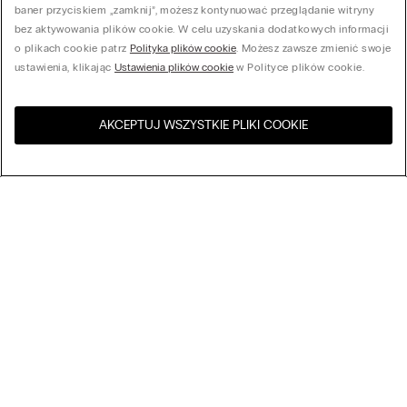
baner przyciskiem „zamknij”, możesz kontynuować przeglądanie witryny
bez aktywowania plików cookie. W celu uzyskania dodatkowych informacji
o plikach cookie patrz
Polityka plików cookie
. Możesz zawsze zmienić swoje
ustawienia, klikając
Ustawienia plików cookie
w Polityce plików cookie.
AKCEPTUJ WSZYSTKIE PLIKI COOKIE
Odwiedź sklep internetowy w
United States
Twoim kraju
Sortuj według
Bestsellery
Cena malejąco
My Intimissimi
Cena rosnąco
Nowości
Karta podarunkowa