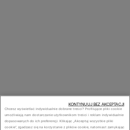
KONTYNUUJ BEZ AKCEPTACJI
Chcesz wyświetlać indywidualnie dobrane treści? Profilujące pliki cookie
umożliwiają nam dostarczanie użytkownikom treści i reklam indywidualnie
dopasowanych do ich preferencji. Klikając „Akceptuj wszystkie pliki
cookie”, zgadzasz się na korzystanie z plików cookie, natomiast zamykając