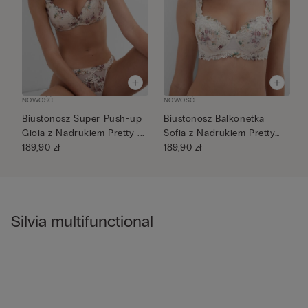
NOWOŚĆ
NOWOŚĆ
N
Biustonosz Super Push-up
Biustonosz Balkonetka
K
Gioia z Nadrukiem Pretty ...
Sofia z Nadrukiem Pretty
B
189,90 zł
Flo...
189,90 zł
N
1
Silvia multifunctional