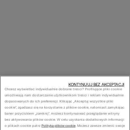
KONTYNUUJ BEZ AKCEPTACJI
Chcesz wyświetlać indywidualnie dobrane treści? Profilujące pliki cookie
umożliwiają nam dostarczanie użytkownikom treści i reklam indywidualnie
dopasowanych do ich preferencji. Klikając „Akceptuj wszystkie pliki
cookie”, zgadzasz się na korzystanie z plików cookie, natomiast zamykając
baner przyciskiem „zamknij”, możesz kontynuować przeglądanie witryny
bez aktywowania plików cookie. W celu uzyskania dodatkowych informacji
o plikach cookie patrz
Polityka plików cookie
. Możesz zawsze zmienić swoje