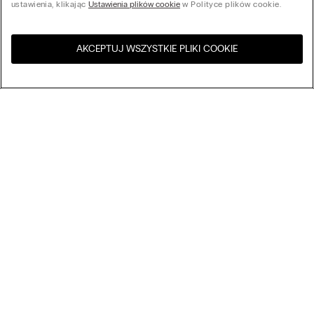
ustawienia, klikając
Ustawienia plików cookie
w Polityce plików cookie.
AKCEPTUJ WSZYSTKIE PLIKI COOKIE
Odwiedź sklep internetowy w
United States
Twoim kraju
My Intimissimi
Karta podarunkowa
Zrównoważony rozwój