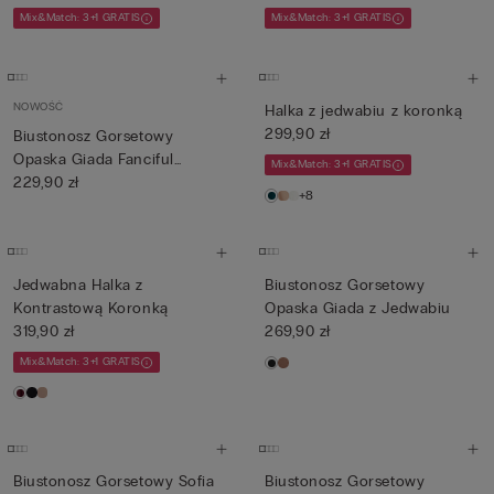
Mix&Match: 3+1 GRATIS
Mix&Match: 3+1 GRATIS
NOWOŚĆ
Halka z jedwabiu z koronką
299,90 zł
Biustonosz Gorsetowy
Opaska Giada Fanciful
Mix&Match: 3+1 GRATIS
Flowers
229,90 zł
+8
Jedwabna Halka z
Biustonosz Gorsetowy
Kontrastową Koronką
Opaska Giada z Jedwabiu
319,90 zł
269,90 zł
Mix&Match: 3+1 GRATIS
Biustonosz Gorsetowy Sofia
Biustonosz Gorsetowy