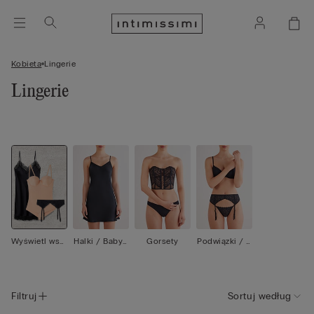
Kobieta
Lingerie
Lingerie
Wyświetl wsz
Halki / Babyd
Gorsety
Podwiązki / P
ystko
oll
asy do pończ
och
Filtruj
Sortuj według