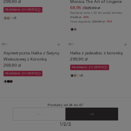
299,90 zł
Monica The Art of Lingerie
68,95 zł
229,90 zł
Mix&Match: 3+1 GRATIS
Najniższa cena z 30 dni przed obniżką:
114,95 zł
-40%
+8
Cena regularna:
229,90 zł
-70%
Asymetryczna Halka z Satyny
Halka z jedwabiu z koronką
Wiskozowej z Koronką
299,90 zł
269,90 zł
Mix&Match: 3+1 GRATIS
Mix&Match: 3+1 GRATIS
+8
Produkty od 24 do 67
/
/
1
2
3