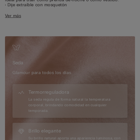
• Dije extraíble con mosquetón
• Tirantes totalmente ajustables
Ver más
• Ajuste regular
• La modelo mide 175 cm y usa la talla S
Edición limitada
Intimissimi presenta una nueva edición
limitada que celebra la elegancia más auténtica de la marca, en
la que, mediante diseños románticos y materiales preciosos
como la seda, reinterpreta de forma sofisticada y
contemporánea la línea Pretty Flowers, una de las más
Seda
emblemáticas de Intimissimi.
Glamour para todos los días.
Termorreguladora
La seda regula de forma natural la temperatura
corporal, brindando comodidad en cualquier
temporada.
Brillo elegante
Su brillo natural aporta una apariencia luminosa, con