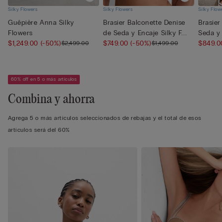
Silky Flowers
Silky Flowers
Silky Flow
Guêpière Anna Silky
Brasier Balconette Denise
Brasier
Flowers
de Seda y Encaje Silky F...
Seda y 
$1,249.00
(-50%)
$749.00
(-50%)
$849.
$2,499.00
$1,499.00
60% off en 5 o más artículos
Combina y ahorra
Agrega 5 o más artículos seleccionados de rebajas y el total de esos
artículos será del 60%