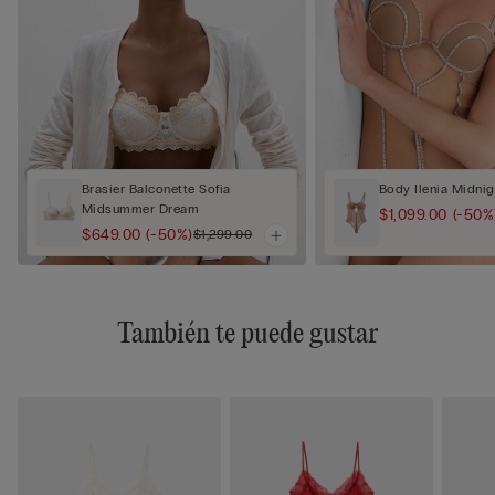
Brasier Balconette Sofia
Body Ilenia Midni
Midsummer Dream
$1,099.00
(-50%
$649.00
(-50%)
$1,299.00
También te puede gustar