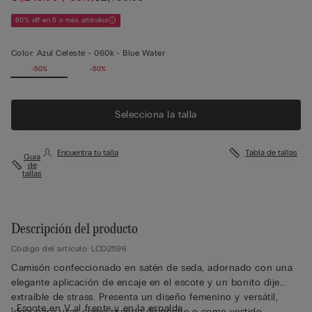
60% off en 5 o más artículos
Color:
Azul Celeste -
060k - Blue Water
-50%
-50%
Selecciona la talla
Encuentra tu talla
Tabla de tallas
Guía
de
tallas
Descripción del producto
Código del artículo: LCD2596
Camisón confeccionado en satén de seda, adornado con una
elegante aplicación de encaje en el escote y un bonito dije
extraíble de strass. Presenta un diseño femenino y versátil,
• Escote en V al frente y en la espalda
ideal para usar como prenda de noche o como vestido.