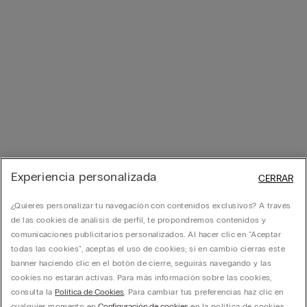
Experiencia personalizada
CERRAR
¿Quieres personalizar tu navegación con contenidos exclusivos? A través
de las cookies de análisis de perfil, te propondremos contenidos y
comunicaciones publicitarios personalizados. Al hacer clic en "Aceptar
todas las cookies", aceptas el uso de cookies; si en cambio cierras este
banner haciendo clic en el botón de cierre, seguirás navegando y las
cookies no estarán activas. Para más información sobre las cookies,
consulta la
Política de Cookies
. Para cambiar tus preferencias haz clic en
cualquier momento en
Configuración de cookies
en la política de cookies.