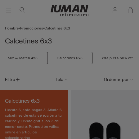
Hombre
Promociones
Calcetines 6x3
Calcetines 6x3
Mix & Match 4x3
Calcetines 6x3
2da pieza 50% off
Filtro
Tela
Ordenar por
Calcetines 6x3
Llévate 6, solo pagas 3. Añade 6
calcetines de esta selección a tu
carrito y llévate gratis los 3 de
menor costo. Promoción válida
online en artículos
seleccionados.