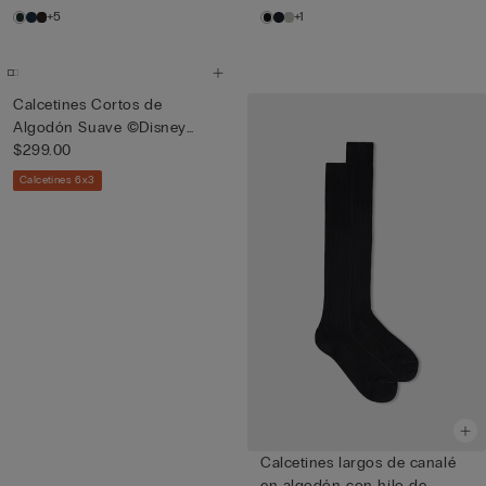
+5
+1
Calcetines Cortos de
Algodón Suave ©Disney
Gruñón
$299.00
Calcetines 6x3
Calcetines largos de canalé
en algodón con hilo de...