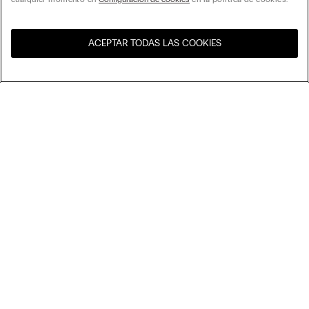
ACEPTAR TODAS LAS COOKIES
Visita la tienda online de tu
Estados Unidos
país:
Ordenar por
Los más vendidos
Precio descendente
My Intimissimi
Precio ascendente
El más nuevo
Departamento legal
Sostenibilidad