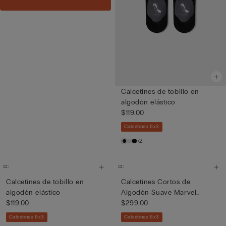
Calcetines de tobillo en
algodón elástico
$119.00
Calcetines 6x3
+2
Calcetines de tobillo en
Calcetines Cortos de
algodón elástico
Algodón Suave Marvel
$119.00
Spider-M...
$299.00
Calcetines 6x3
Calcetines 6x3