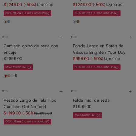
$1,249.00
(-50%)
$1,249.00
(-50%)
$2,499.00
$2,499.00
60% off en 5 o más artículos
60% off en 5 o más artículos
Camisón corto de seda con
Fondo Largo en Satén de
encaje
Viscosa Brighten Your Day
$1,699.00
$999.00
(-50%)
$1,999.00
Mix&Match 4x3
60% off en 5 o más artículos
+8
Vestido Largo de Tela Tipo
Falda midi de seda
Camisón Get Noticed
$1,999.00
$1,149.00
(-50%)
$2,299.00
Mix&Match 4x3
60% off en 5 o más artículos