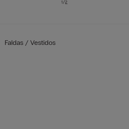
/
1
2
Faldas / Vestidos