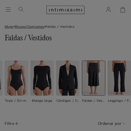
Mujer
Blusas/Camisetas
Faldas / Vestidos
Faldas / Vestidos
Tops / Sin ma
Manga larga
Cárdigas / Ch
Faldas / Vesti
Leggings / Pa
ngas
amarras
dos
ntalones
Filtro
Ordenar por