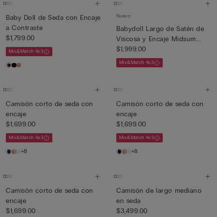
Nuevo
Baby Doll de Seda con Encaje
a Contraste
Babydoll Largo de Satén de
$1,799.00
Viscosa y Encaje Midsum...
$1,999.00
Mix&Match 4x3
Mix&Match 4x3
Camisón corto de seda con
Camisón corto de seda con
encaje
encaje
$1,699.00
$1,699.00
Mix&Match 4x3
Mix&Match 4x3
+8
+8
Camisón corto de seda con
Camisón de largo mediano
encaje
en seda
$1,699.00
$3,499.00