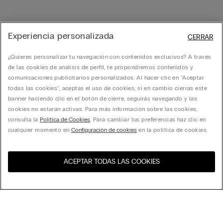
Experiencia personalizada
CERRAR
¿Quieres personalizar tu navegación con contenidos exclusivos? A través
de las cookies de análisis de perfil, te propondremos contenidos y
comunicaciones publicitarios personalizados. Al hacer clic en "Aceptar
todas las cookies", aceptas el uso de cookies; si en cambio cierras este
banner haciendo clic en el botón de cierre, seguirás navegando y las
cookies no estarán activas. Para más información sobre las cookies,
consulta la
Política de Cookies
. Para cambiar tus preferencias haz clic en
cualquier momento en
Configuración de cookies
en la política de cookies.
ACEPTAR TODAS LAS COOKIES
Visita la tienda online de tu
Estados Unidos
país:
Ordenar por