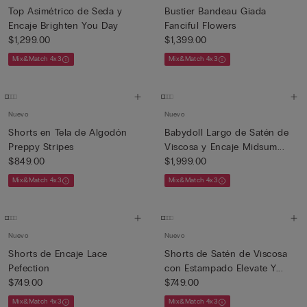
Top Asimétrico de Seda y
Bustier Bandeau Giada
Encaje Brighten You Day
Fanciful Flowers
$1,299.00
$1,399.00
Mix&Match 4x3
Mix&Match 4x3
Nuevo
Nuevo
Shorts en Tela de Algodón
Babydoll Largo de Satén de
Preppy Stripes
Viscosa y Encaje Midsum...
$849.00
$1,999.00
Mix&Match 4x3
Mix&Match 4x3
Nuevo
Nuevo
Shorts de Encaje Lace
Shorts de Satén de Viscosa
Pefection
con Estampado Elevate Y...
$749.00
$749.00
Mix&Match 4x3
Mix&Match 4x3