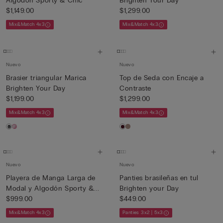
Algodón Sporty & Chic
Brighten Your Day
$1,149.00
$1,299.00
Mix&Match 4x3
Mix&Match 4x3
Nuevo
Nuevo
Brasier triangular Marica
Top de Seda con Encaje a
Brighten Your Day
Contraste
$1,199.00
$1,299.00
Mix&Match 4x3
Mix&Match 4x3
Nuevo
Nuevo
Playera de Manga Larga de
Panties brasileñas en tul
Modal y Algodón Sporty &...
Brighten your Day
$999.00
$449.00
Mix&Match 4x3
Panties 3x2 | 5x3