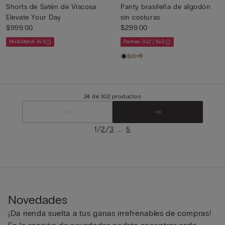
Shorts de Satén de Viscosa
Panty brasileña de algodón
Elevate Your Day
sin costuras
$999.00
$299.00
Mix&Match 4x3
Panties 3x2 | 5x3
+9
24 de 102 productos
/
/
...
1
2
3
5
Novedades
¡Da rienda suelta a tus ganas irrefrenables de compras!