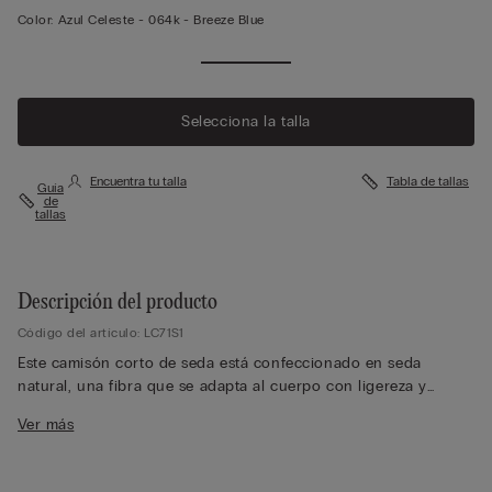
Color:
Azul Celeste -
064k - Breeze Blue
Ver más
Selecciona la talla
Encuentra tu talla
Tabla de tallas
Guía
de
tallas
Descripción del producto
Código del artículo: LC71S1
Este camisón corto de seda está confeccionado en seda
natural, una fibra que se adapta al cuerpo con ligereza y
suavidad únicas. Los tirantes finos ajustables y el encaje
Ver más
delicado en el escote de pico y la orilla inferior le dan un
acabado romántico y refinado. La seda retiene el calor en
invierno y aporta frescura en verano, dejando respirar la piel