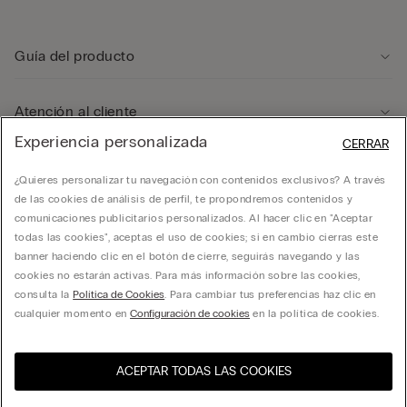
Guía del producto
Atención al cliente
Experiencia personalizada
CERRAR
Departamento legal
¿Quieres personalizar tu navegación con contenidos exclusivos? A través
de las cookies de análisis de perfil, te propondremos contenidos y
comunicaciones publicitarios personalizados. Al hacer clic en "Aceptar
Empresa
todas las cookies", aceptas el uso de cookies; si en cambio cierras este
banner haciendo clic en el botón de cierre, seguirás navegando y las
cookies no estarán activas. Para más información sobre las cookies,
consulta la
Política de Cookies
. Para cambiar tus preferencias haz clic en
cualquier momento en
Configuración de cookies
en la política de cookies.
CALZMEXICO. Todos los derechos reservados.
hello@intimissimi.com
ACEPTAR TODAS LAS COOKIES
Selecciona la talla
Visita la tienda online de tu
Estados Unidos
país:
México
Español