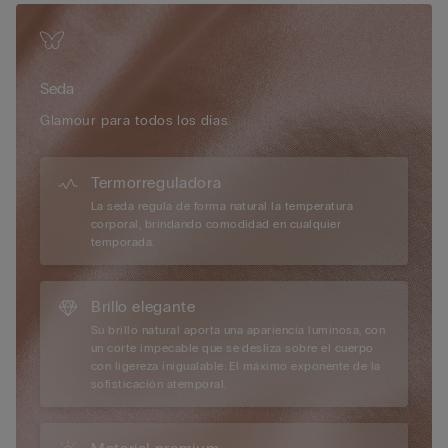
en todo momento. Una fibra que acompaña sin peso ni rigidez,
para sentirse bien de día y de noche. Un camisón de seda con
encaje de calidad italiana, pensado para quien aprecia cada
detalle de lo que lleva puesto.
Seda
Glamour para todos los días.
Termorreguladora
La seda regula de forma natural la temperatura
corporal, brindando comodidad en cualquier
temporada.
Brillo elegante
Su brillo natural aporta una apariencia luminosa, con
un corte impecable que se desliza sobre el cuerpo
con ligereza inigualable. El máximo exponente de la
sofisticación atemporal.