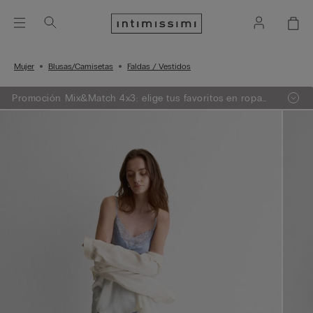
Mujer
Blusas/Camisetas
Faldas / Vestidos
Promoción Mix&Match 4x3: elige tus favoritos en ropa
de punto, pijama y lencería, añade 4 a tu carrito de
compra y paga sólo 3