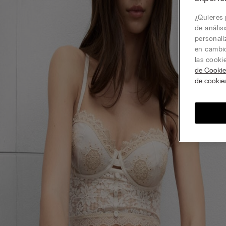
¿Quieres 
de anális
personali
en cambio
las cooki
de Cookie
de cookie