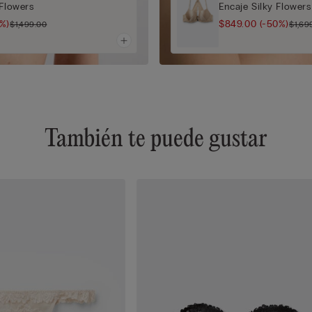
 Flowers
Encaje Silky Flowers
%)
$849.00
(-50%)
$1,499.00
$1,69
También te puede gustar