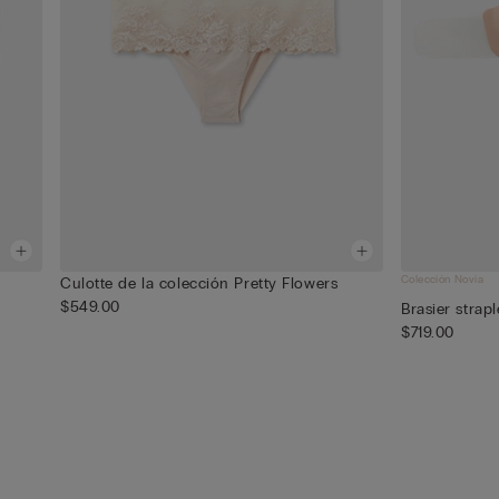
Colección Novia
Culotte de la colección Pretty Flowers
$549.00
Brasier strap
$719.00