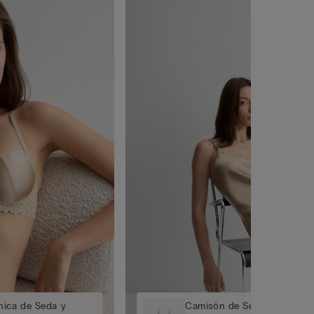
nica de Seda y
Camisón de Seda y Encaje S