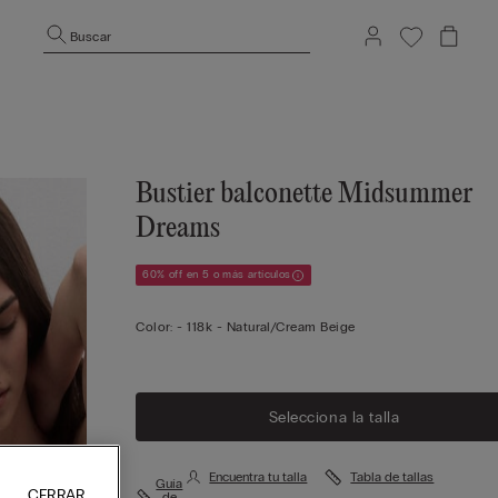
Buscar
Bustier balconette Midsummer
Dreams
60% off en 5 o más artículos
Color:
-
118k - Natural/cream Beige
Selecciona la talla
Encuentra tu talla
Tabla de tallas
Guía
CERRAR
de