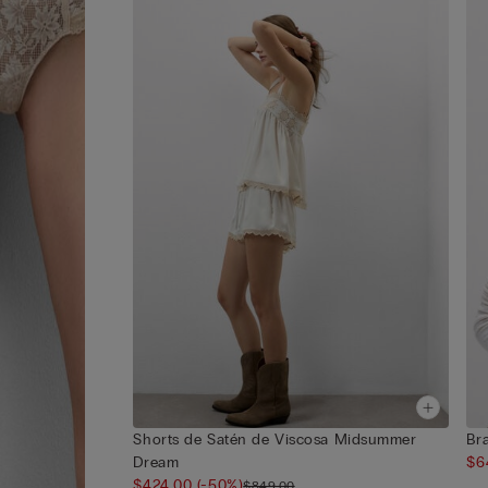
Shorts de Satén de Viscosa Midsummer
Br
Dream
$6
$424.00
(-50%)
$849.00