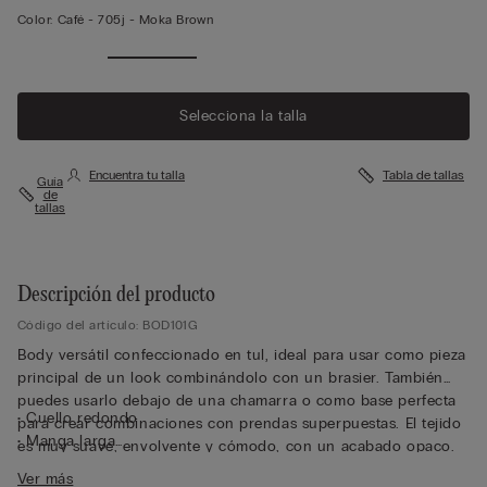
Color:
Café -
705j - Moka Brown
Selecciona la talla
Encuentra tu talla
Tabla de tallas
Guía
de
tallas
Descripción del producto
Código del artículo: BOD101G
Body versátil confeccionado en tul, ideal para usar como pieza
principal de un look combinándolo con un brasier. También
puedes usarlo debajo de una chamarra o como base perfecta
• Cuello redondo
para crear combinaciones con prendas superpuestas. El tejido
• Manga larga
es muy suave, envolvente y cómodo, con un acabado opaco.
• Corte brasileño
Ver más
• Refuerzo interno de 100% algodón