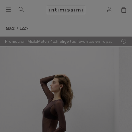
Mujer
Body
Promoción Mix&Match 4x3: elige tus favoritos en ropa
de punto, pijama y lencería, añade 4 a tu carrito de
compra y paga sólo 3