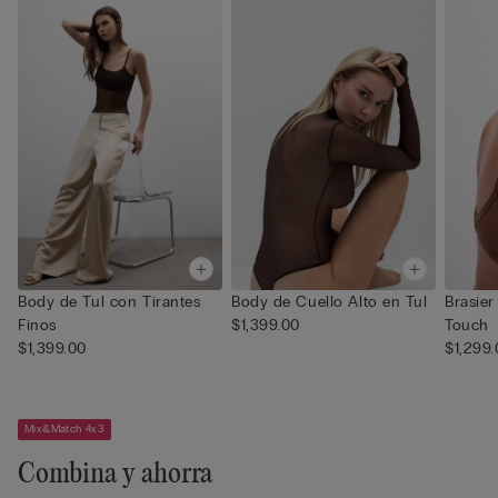
Body de Tul con Tirantes
Body de Cuello Alto en Tul
Brasier
Finos
$1,399.00
Touch
$1,399.00
$1,299
Mix&Match 4x3
Combina y ahorra