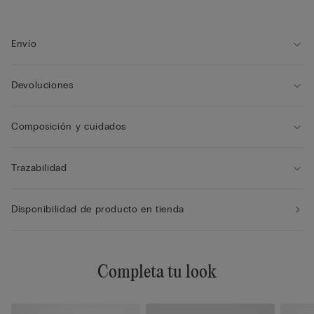
• Cierre con botones a presión
• Se adapta suavemente al cuerpo
• La modelo mide 175 cm y usa la talla S
Envío
Devoluciones
Composición y cuidados
Trazabilidad
Disponibilidad de producto en tienda
Completa tu look