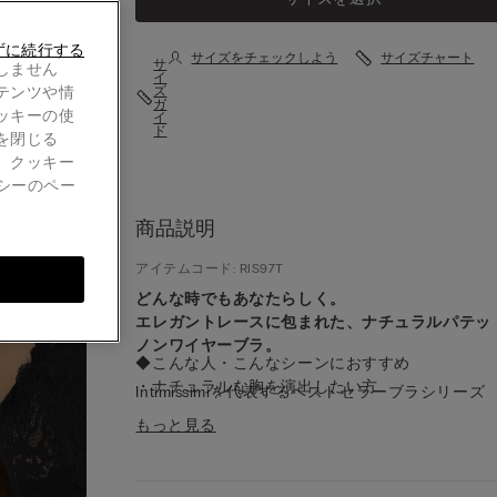
ずに続行する
サイズをチェックしよう
サイズチャート
サ
しません
イ
テンツや情
ズ
ガ
ッキーの使
イ
ド
を閉じる
。クッキー
シーのペー
商品説明
アイテムコード: RIS97T
どんな時でもあなたらしく。
エレガントレースに包まれた、ナチュラルパテッ
ノンワイヤーブラ。
◆こんな人・こんなシーンにおすすめ
・ナチュラルな胸を演出したい方
Intimissimiを代表するベストセラーブラシリーズ
・おしゃれなブラを着けたいけれど締め付けたく
「Tiziana（ティッツィアナ）」のレースブラ。
もっと見る
とき
カジュアルなファッション性を楽しめるトライア
・ワイヤーが苦手な方
ルカップと、あなたの胸を解き放つ程良い薄さの
ド×ノンワイヤー構造が特徴です。