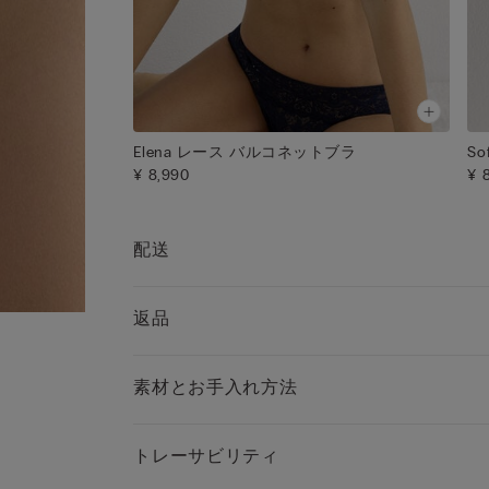
※モデル身長175cm、75Bサイズを着用
◆おそろいのショーツ品番
・フルバック：ローライズ レース ショーツ（品
SID97P）
・ブラジリアン：レース ブラジリアン（品番：
Elena レース バルコネットブラ
S
SBD97P）
¥ 8,990
¥ 
・キュロット（ミディアム）：レース キュロッ
番：SCD97A）
・キュロット（ハイウエスト）：レース ハイウ
配送
キュロット（品番：SCD97P）
・Tバック：レース サイドストリング ソング（品
SPD97F）
返品
◆同じシェイプの異なる素材ブラ
・シルク＆レース：Tiziana シルク＆レース トラ
素材とお手入れ方法
ングルブラ（品番：RIS92T）
・フローラル柄レース：Pretty Flowers Tiziana 
アングルブラ（品番：RIS1294）
トレーサビリティ
・コットン：Tiziana コットン トライアングルブ
（品番：RIS65T）