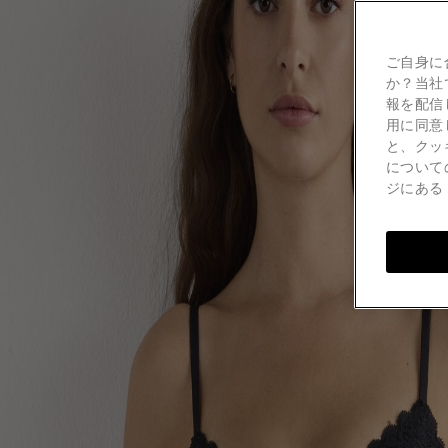
ご自身に
か？当社
報を配信
用に同意
と、クッ
について
ジにあ