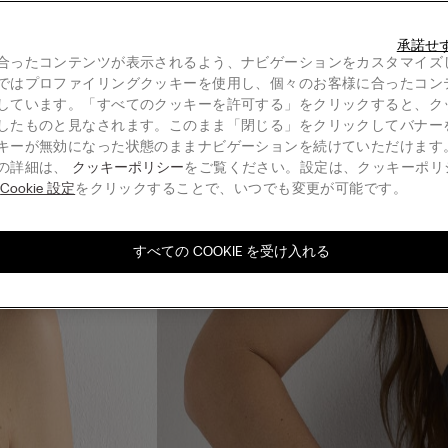
承諾せ
合ったコンテンツが表示されるよう、ナビゲーションをカスタマイズ
ではプロファイリングクッキーを使用し、個々のお客様に合ったコン
しています。「すべてのクッキーを許可する」をクリックすると、ク
したものと見なされます。このまま「閉じる」をクリックしてバナー
キーが無効になった状態のままナビゲーションを続けていただけます
の詳細は、
クッキーポリシー
をご覧ください。設定は、クッキーポリ
る
Cookie 設定
をクリックすることで、いつでも変更が可能です。
すべての COOKIE を受け入れる