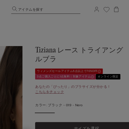
アイテムを探す
Tiziana レース トライアング
ルブラ
ウィメンズセールアイテム5点以上で70%OFF
3点ご購入ごとに1点無料｜対象アイテム
オンライン限定
あなたの「ぴったり」のブラサイズが分かる！
こちらをチェック
カラー:
ブラック -
019 - Nero
サイズを選択