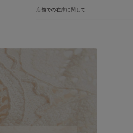
・マイクロファイバー：ウルトラライト マイク
店舗での在庫に関して
イバー Tiziana トライアングルブラ（品番：RI49
※上記品番を検索すると、アイテムをすぐにお探
ただけます。