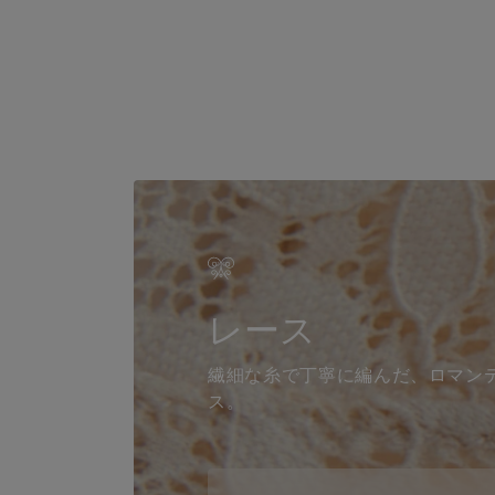
レース
繊細な糸で丁寧に編んだ、ロマン
ス。