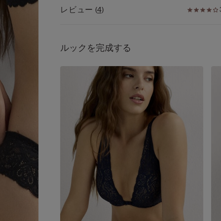
◆デザイン
ロマンティックなデザインかつストレッチの効い
レビュー
(
4
)
・幾何学模様とフローラル柄を融合した、エレガ
ースが心地良くフィットし、どんな時でもあなた
かつロマンティックなデザインのレース
レガントに演出します。
・トレンドかつカジュアルなルックのトライアン
おしゃれなブラを着けたい、でも胸を締め付けた
（三角）カップ
い・・・そんな一日にぴったりのブラです。
ルックを完成する
◆機能
・ノンワイヤーで胸を締め付けず快適
・程良い薄さのパッドが胸をナチュラルに演出
・体に心地よくフィットするストレッチレースを
・バストを程良くサポートするサイドボーン付き
◆仕様
・ワイヤー：なし
・ホック：あり（バック）
・パッド：あり（ナチュラルな薄さ）
・ストラップ：あり（長さ調節可）
◆サイズに関して
Intimissimiはイタリアブランドのため、国内ブラ
の商品とサイズ感が異なる場合がございます。
詳しくはサイズガイドをご覧ください。