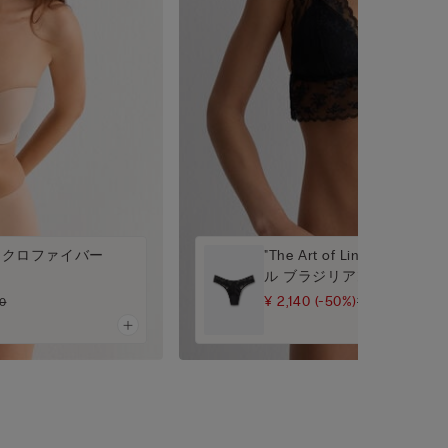
イクロファイバー
"The Art of Lingerie"
ル ブラジリアンショーツ
¥ 2,140
(-50%)
90
¥ 4,290