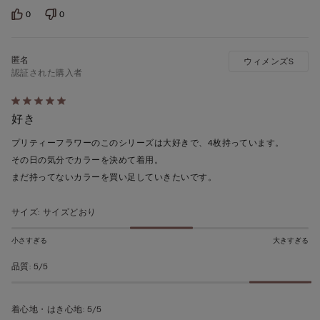
0
0
ウィメンズS
認証された購入者
5
好き
段
階
プリティーフラワーのこのシリーズは大好きで、4枚持っています。
の
その日の気分でカラーを決めて着用。
う
まだ持ってないカラーを買い足していきたいです。
ち
5
サイズ
:
サイズどおり
の
評
小さすぎる
大きすぎる
価
品質
:
5/5
着心地・はき心地
:
5/5