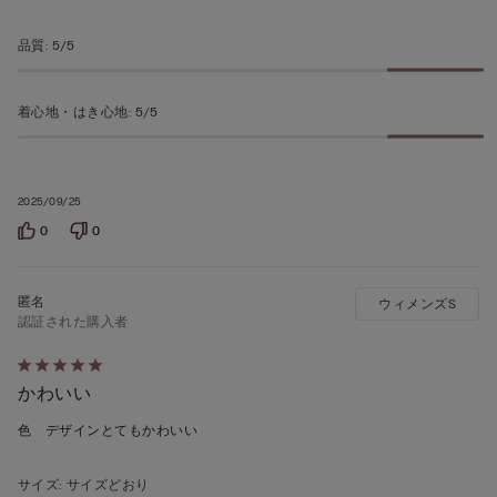
の
う
品質
:
5/5
ち
5
着心地・はき心地
:
5/5
の
評
価
2025/09/25
0
0
ウィメンズS
認証された購入者
5
かわいい
段
階
色 デザインとてもかわいい
の
う
サイズ
:
サイズどおり