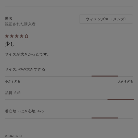
ウィメンズXL・メンズL
認証された購入者
5
少し
段
階
サイズが大きかったです。
の
う
サイズ
:
やや大きすぎる
ち
4
小さすぎる
大きすぎる
の
品質
:
5/5
評
価
着心地・はき心地
:
4/5
2026/07/31