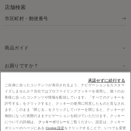
店舗検索
商品ガイド
お困りですか？
承諾せずに続行する
法律に関する情報
ご自身に合ったコンテンツが表示されるよう、ナビゲーションをカスタマ
イズしませんか？当社ではプロファイリングクッキーを使用し、個々のお
採用情報
客様に合ったコンテンツや情報を配信しています。「すべてのクッキーを
法的情報
許可する」をクリックすると、クッキーの使用に同意したものと見なされ
お支払い
ます。このまま「閉じる」をクリックしてバナーを閉じると、クッキーが
無効になった状態のままナビゲーションを続けていただけます。クッキー
についての詳細は、
クッキーポリシー
をご覧ください。設定は、クッキー
ポリシーのページにある
Cookie 設定
をクリックすることで、いつでも変更