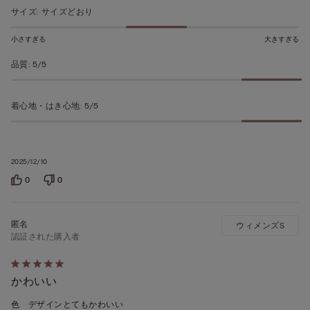
う
サイズ
:
サイズどおり
ち
5
小さすぎる
大きすぎる
の
品質
:
5/5
評
価
着心地・はき心地
:
5/5
2025/12/10
0
0
ウィメンズS
認証された購入者
5
かわいい
段
階
色 デザインとてもかわいい