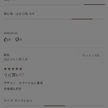
着心地・はき心地
:
4/5
2026/02/23
0
0
ウィメンズS
認証された購入者
5
リピ買い♡
段
階
デザイン カラーともに最高
の
生地感も好き
う
ち
サイズ
:
サイズどおり
5