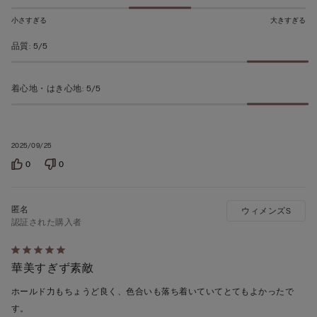
ち
5
小さすぎる
大きすぎる
の
品質
:
5/5
評
価
着心地・はき心地
:
5/5
2025/09/25
0
0
ウィメンズS
認証された購入者
5
華美すぎず素敵
段
階
ホールド力もちょうど良く、色合いも落ち着いていてとてもよかったで
の
す。