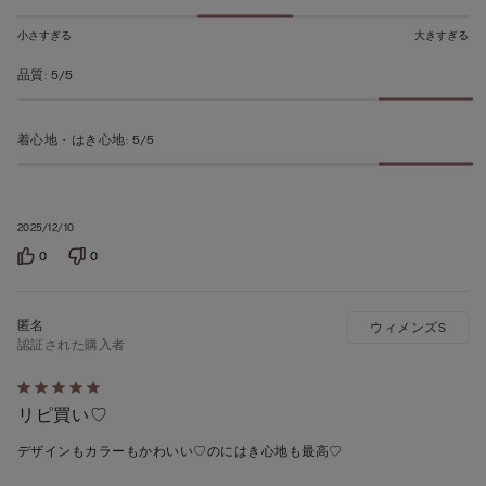
ち
5
小さすぎる
大きすぎる
の
品質
:
5/5
評
価
着心地・はき心地
:
5/5
2025/12/10
0
0
ウィメンズS
認証された購入者
5
リピ買い♡
段
階
デザインもカラーもかわいい♡のにはき心地も最高♡
の