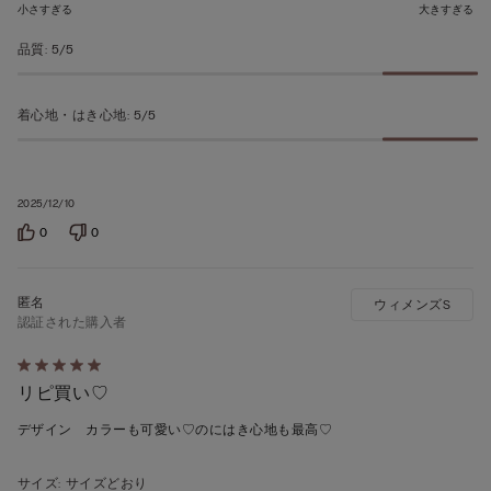
の
小さすぎる
大きすぎる
評
品質
:
5/5
価
着心地・はき心地
:
5/5
2025/12/10
0
0
ウィメンズS
認証された購入者
5
リピ買い♡
段
階
デザイン カラーも可愛い♡のにはき心地も最高♡
の
う
サイズ
:
サイズどおり