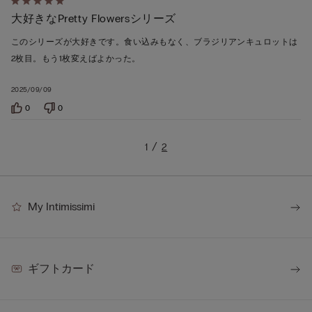
5
大好きなPretty Flowersシリーズ
段
階
このシリーズが大好きです。食い込みもなく、ブラジリアンキュロットは
の
2枚目。もう1枚変えばよかった。
う
ち
2025/09/09
5
0
0
の
評
1
2
価
My Intimissimi
ギフトカード