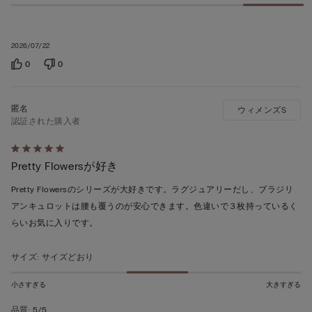
2026/07/22
0
0
ウィメンズS
認証された購入者
5
Pretty Flowersが好き
段
階
Pretty Flowersのシリーズが大好きです。ラグジュアリーだし、ブラジリ
の
アンキュロットは腰も覆うのが安心できます。色違いで３枚持っているく
う
らいお気に入りです。
ち
5
サイズ
:
サイズどおり
の
評
小さすぎる
大きすぎる
価
品質
:
5/5