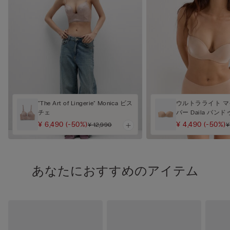
"The Art of Lingerie" Monica ビス
ウルトラライト 
チェ
バー Daila バン
¥ 6,490
(-50%)
¥ 4,490
(-50%)
¥ 12,990
¥
あなたにおすすめのアイテム