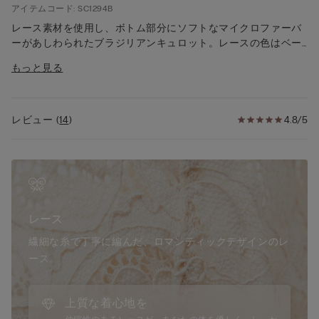
アイテムコード: SC1294B
レース素材を使用し、ボトム部分にソフトなマイクロファーバ
ーがあしわられたブラジリアンキュロット。レースの色はベー
スカラーによって、コントラストカラーまたはトーンオントー
もっと見る
ン。ハイウエストスタイル。クロッチはコットン100%。
モデル身長：175cm、2 / Sサイズを着用。
レビュー
(
14
)
4.8/5
レース
繊細な糸で丁寧に編んだ、ロマンティックデザインのレ
ース。
上質な着心地を