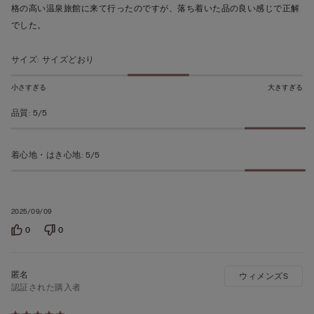
う
格の高い温泉旅館に来て行ったのですが、落ち着いた品の良い感じで正解
ち
でした。
5
の
サイズ
:
サイズどおり
評
価
小さすぎる
大きすぎる
品質
:
5/5
着心地・はき心地
:
5/5
2025/09/09
0
0
ウィメンズS
認証された購入者