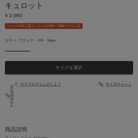
キュロット
¥ 2,990
ショーツ3点ご購入ごとに1点無料｜対象アイテム
カラー:
ブラック -
019 - Nero
サイズを選択
サイズをチェックしよう
サイズチャート
サ
イ
ズ
ガ
イ
ド
商品説明
アイテムコード: SCD49V