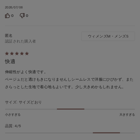
2026/07/06
0
0
ウィメンズM・メンズS
認証された購入者
5
快適
段
階
伸縮性がよく快適です。
の
ベージュだと透けもきになりませんしシームレスで洋服にひびかず、また
う
さらっとした生地で着心地もよいです。少し大きめかもしれません。
ち
5
サイズ
:
サイズどおり
の
評
小さすぎる
大きすぎる
価
品質
:
4/5