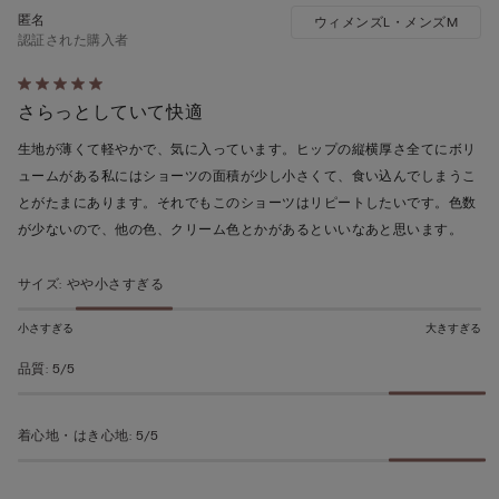
ウィメンズL・メンズM
認証された購入者
5
さらっとしていて快適
段
階
生地が薄くて軽やかで、気に入っています。ヒップの縦横厚さ全てにボリ
の
ュームがある私にはショーツの面積が少し小さくて、食い込んでしまうこ
う
とがたまにあります。それでもこのショーツはリピートしたいです。色数
ち
が少ないので、他の色、クリーム色とかがあるといいなあと思います。
5
の
サイズ
:
やや小さすぎる
評
価
小さすぎる
大きすぎる
品質
:
5/5
着心地・はき心地
:
5/5