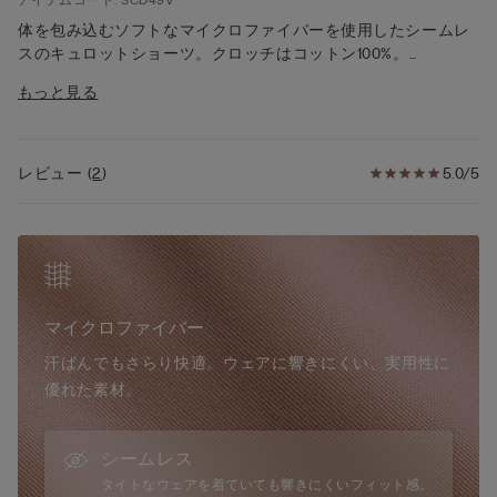
体を包み込むソフトなマイクロファイバーを使用したシームレ
スのキュロットショーツ。クロッチはコットン100%。
モデル身長：175cm、2 / Sサイズを着用。
もっと見る
Intimissimiのマイクロファイバーは、たくさんの特色を備えた
ユニークな素材。この上なくきめ細かく柔らかなシルク風の手
触り、着ているかいないかもわからない軽やかさをもつ「セカ
レビュー
(
2
)
5.0/5
ンドスキン」エフェクトが体を包み込みます。毎日の暮らしに
も、とっておきのシーンにも頼りにできる女性たちの力強い仲
間です
マイクロファイバー
汗ばんでもさらり快適。ウェアに響きにくい、実用性に
優れた素材。
シームレス
タイトなウェアを着ていても響きにくいフィット感。