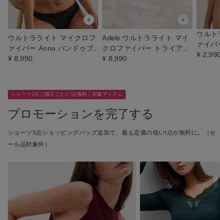
ウルト
ウルトラライト マイクロフ
Adele ウルトラライト マイ
ァイバ
ァイバー Anna バンドゥブ
クロファイバー トライアン
ソング
¥ 2,99
ラ
¥ 8,990
グルブラ
¥ 8,990
ショーツ3点ご購入ごとに1点無料｜対象アイテム
プロモーションを完了する
ショーツ3点ショッピングバッグ追加で、最も定価の低い1点が無料に。（セ
ール品対象外）