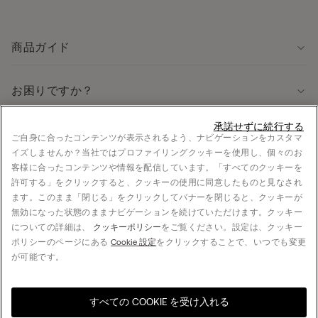
商品ガイド
お困りですか？
承諾せずに続行する
法律に関する情報
ご自身に合ったコンテンツが表示されるよう、ナビゲーションをカスタマ
イズしませんか？当社ではプロファイリングクッキーを使用し、個々のお
採用情報
客様に合ったコンテンツや情報を配信しています。「すべてのクッキーを
法的情報
許可する」をクリックすると、クッキーの使用に同意したものと見なされ
お支払い
ます。このまま「閉じる」をクリックしてバナーを閉じると、クッキーが
無効になった状態のままナビゲーションを続けていただけます。クッキー
についての詳細は、
クッキーポリシー
をご覧ください。設定は、クッキー
ポリシーのページにある
Cookie 設定
をクリックすることで、いつでも変更
© CALZEDONIA Japan K.K., 5F S-FRONT Yoyogi, 5-21-12 Sendagaya, Shibuya-ku, 151-
が可能です。
0051 Tokyo, JAPAN - +81 3 4332 7360, hello@intimissimi.com
すべての COOKIE を受け入れる
サイズを選択
お住まいの国のオンライン
United States